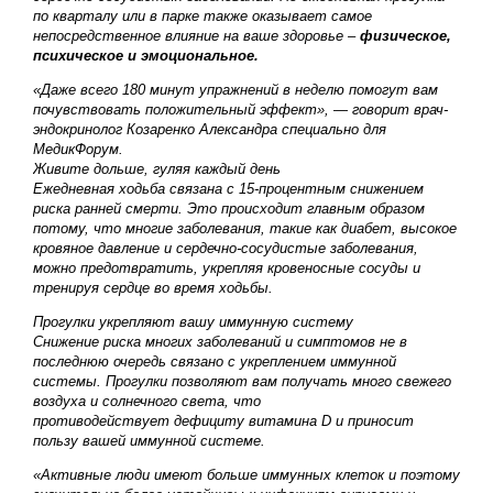
по кварталу или в парке также оказывает самое
непосредственное влияние на ваше
здоровье
–
физическое,
психическое и эмоциональное.
«Даже всего 180 минут упражнений в неделю помогут вам
почувствовать положительный эффект», — говорит врач-
эндокринолог Козаренко Александра специально для
МедикФорум.
Живите дольше, гуляя каждый день
Ежедневная ходьба связана с 15-процентным снижением
риска ранней смерти. Это происходит главным образом
потому, что многие заболевания, такие как диабет, высокое
кровяное давление и сердечно-сосудистые заболевания,
можно предотвратить, укрепляя кровеносные сосуды и
тренируя сердце во время ходьбы.
Прогулки укрепляют вашу иммунную систему
Снижение риска многих заболеваний и симптомов не в
последнюю очередь связано с укреплением иммунной
системы. Прогулки позволяют вам получать много свежего
воздуха и солнечного света, что
противодействует дефициту витамина D и приносит
пользу вашей иммунной системе.
«Активные люди имеют больше иммунных клеток и поэтому