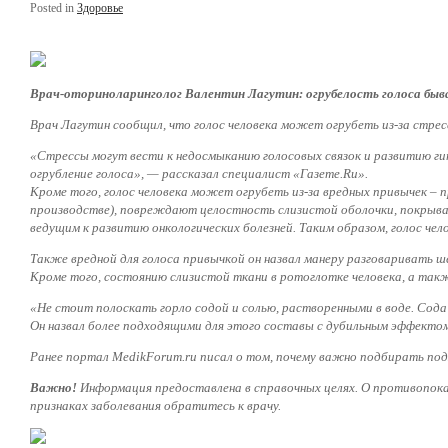
Posted in
Здоровье
Врач-оториноларинголог Валентин Лагутин: огрубелость голоса быва
Врач Лагутин сообщил, что голос человека может огрубеть из-за стрес
«Стрессы могут вести к недосмыканию голосовых связок и развитию ги
огрубление голоса», — рассказал специалист «Газете.Ru».
Кроме того, голос человека может огрубеть из-за вредных привычек – 
производстве), повреждают целостность слизистой оболочки, покрываю
ведущим к развитию онкологических болезней. Таким образом, голос чел
Также вредной для голоса привычкой он назвал манеру разговаривать
Кроме того, состоянию слизистой ткани в ротоглотке человека, а такж
«Не стоит полоскать горло содой и солью, растворенными в воде. Сод
Он назвал более подходящими для этого составы с дубильным эффектом:
Ранее портал MedikForum.ru писал о том, почему важно подбирать под
Важно!
Информация предоставлена в справочных целях. О противопока
признаках заболевания обратитесь к врачу.