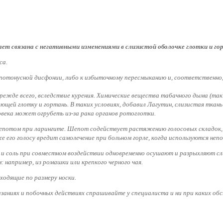
ет связана с негативными изменениями в слизистой оболочке глотки и г
са.
потонусной дисфонии, либо к избыточному пересмыканию и, соответственно,
прежде всего, вследствие курения. Химические вещества табачного дыма (та
щей глотку и гортань. В таких условиях, добавил Лагутин, слизистая тка
овека может огрубеть из-за рака органов ротоглотки.
 шепотом при ларингите. Шепот содействует растяжению голосовых складок,
е его голосу вредит самолечение при больном горле, когда используются неп
а и соль при совместном воздействии одновременно осушают и разрыхляют сл
 например, из ромашки или крепкого черного чая.
ходящие по размеру носки.
заниях и побочных действиях спрашивайте у специалиста и ни при каких об