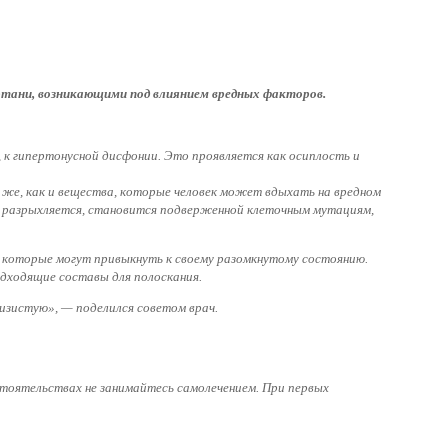
ортани, возникающими под влиянием вредных факторов.
 к гипертонусной дисфонии. Это проявляется как осиплость и
к же, как и вещества, которые человек может вдыхать на вредном
нь разрыхляется, становится подверженной клеточным мутациям,
 которые могут привыкнуть к своему разомкнутому состоянию.
одходящие составы для полоскания.
изистую», — поделился советом врач.
стоятельствах не занимайтесь самолечением. При первых