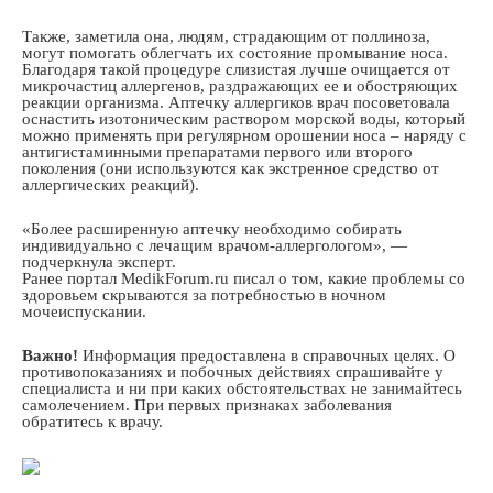
Также, заметила она, людям, страдающим от поллиноза,
могут помогать облегчать их состояние промывание носа.
Благодаря такой процедуре слизистая лучше очищается от
микрочастиц аллергенов, раздражающих ее и обостряющих
реакции организма. Аптечку аллергиков врач посоветовала
оснастить изотоническим раствором морской воды, который
можно применять при регулярном орошении носа – наряду с
антигистаминными препаратами первого или второго
поколения (они используются как экстренное средство от
аллергических реакций).
«Более расширенную аптечку необходимо собирать
индивидуально с лечащим врачом-аллергологом», —
подчеркнула эксперт.
Ранее портал MedikForum.ru писал о том, какие проблемы со
здоровьем скрываются за потребностью в ночном
мочеиспускании.
Важно!
Информация предоставлена в справочных целях. О
противопоказаниях и побочных действиях спрашивайте у
специалиста и ни при каких обстоятельствах не занимайтесь
самолечением. При первых признаках заболевания
обратитесь к врачу.