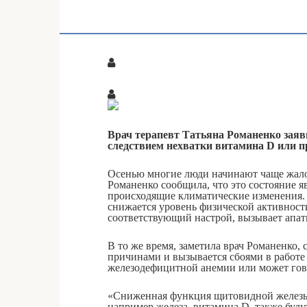
Врач терапевт Татьяна Романенко заяв
следствием нехватки витамина D или п
Осенью многие люди начинают чаще жало
Романенко сообщила, что это состояние я
происходящие климатические изменения.
снижается уровень физической активности
соответствующий настрой, вызывает апат
В то же время, заметила врач Романенко,
причинами и вызывается сбоями в работе
железодефицитной анемии или может го
«Сниженная функция щитовидной железы,
например железа, витамина D, также буду