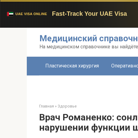
Перейти
Медицинский справочн
к
контенту
На медицинском справочнике вы найдёте 
Пластическая хирургия
Оперативно
Главная
»
Здоровье
Врач Романенко: сонл
нарушении функции 