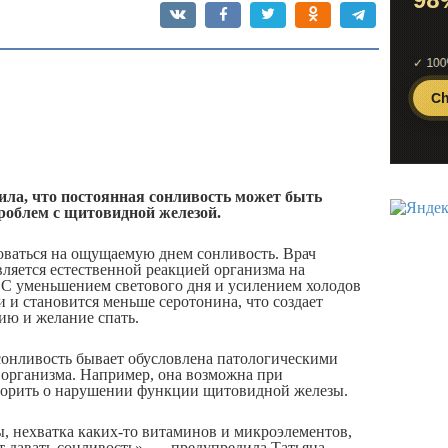
ила, что постоянная сонливость может быть
роблем с щитовидной железой.
ваться на ощущаемую днем сонливость. Врач
вляется естественной реакцией организма на
 С уменьшением светового дня и усилением холодов
 и становится меньше серотонина, что создает
ию и желание спать.
 сонливость бывает обусловлена патологическими
 организма. Например, она возможна при
ворить о нарушении функции щитовидной железы.
 нехватка каких-то витаминов и микроэлементов,
т давать сонливость», — предупредила Татьяна