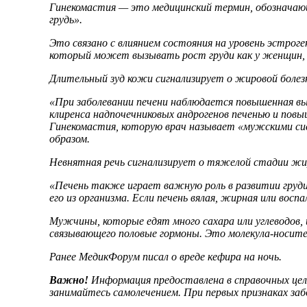
Гинекомастия — это медицинский термин, обозначающ
грудь».
Это связано с влиянием состояния на уровень эстрог
который может вызывать рост груди как у женщин, 
Длительный зуд кожи сигнализирует о жировой боле
«При заболевании печени наблюдается повышенная в
клиренса надпочечниковых андрогенов печенью и повы
Гинекомастия, которую врач называет «мужскими си
образом.
Невнятная речь сигнализирует о тяжелой стадии жир
«Печень также играет важную роль в развитии груд
его из организма. Если печень вялая, жирная или во
Мужчины, которые едят много сахара или углеводов, 
связывающего половые гормоны. Это молекула-носит
Ранее МедикФорум писал о вреде кефира на ночь.
Важно!
Информация предоставлена в справочных целя
занимайтесь самолечением. При первых признаках заб