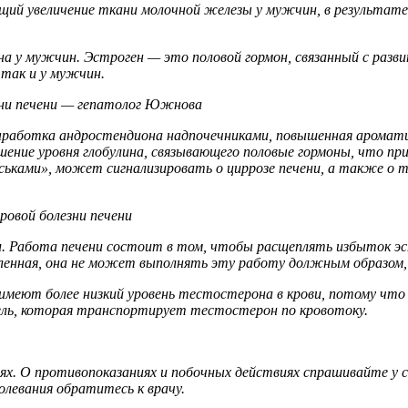
ий увеличение ткани молочной железы у мужчин, в результате 
ена у мужчин. Эстроген — это половой гормон, связанный с раз
так и у мужчин.
зни печени — гепатолог Южнова
ыработка андростендиона надпочечниками, повышенная аромати
шение уровня глобулина, связывающего половые гормоны, что пр
ськами», может сигнализировать о циррозе печени, а также о 
овой болезни печени
и. Работа печени состоит в том, чтобы расщеплять избыток эс
спаленная, она не может выполнять эту работу должным образом,
имеют более низкий уровень тестостерона в крови, потому что
ель, которая транспортирует тестостерон по кровотоку.
х. О противопоказаниях и побочных действиях спрашивайте у с
олевания обратитесь к врачу.