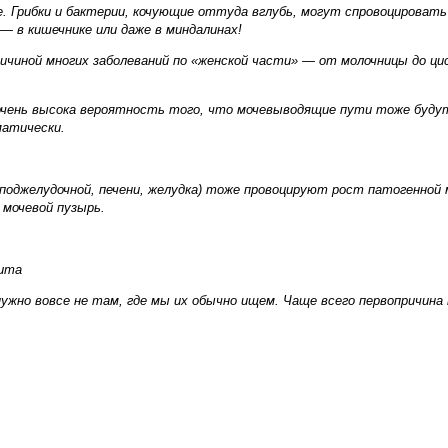
 Грибки и бактерии, кочующие оттуда вглубь, могут спровоцировать 
— в кишечнике или даже в миндалинах!
чиной многих заболеваний по «женской части» — от молочницы до цис
очень высока вероятность того, что мочевыводящие пути тоже буду
матически.
поджелудочной, печени, желудка) тоже провоцируют рост патогенной 
 мочевой пузырь.
тита
жно вовсе не там, где мы их обычно ищем. Чаще всего первопричина 