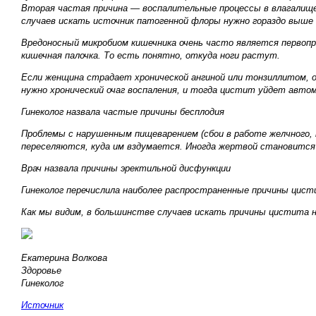
Вторая частая причина — воспалительные процессы в влагалище.
случаев искать источник патогенной флоры нужно гораздо выше 
Вредоносный микробиом кишечника очень часто является первопри
кишечная палочка. То есть понятно, откуда ноги растут.
Если женщина страдает хронической ангиной или тонзиллитом, 
нужно хронический очаг воспаления, и тогда цистит уйдет авто
Гинеколог назвала частые причины бесплодия
Проблемы с нарушенным пищеварением (сбои в работе желчного, 
переселяются, куда им вздумается. Иногда жертвой становится
Врач назвала причины эректильной дисфункции
Гинеколог перечислила наиболее распространенные причины цис
Как мы видим, в большинстве случаев искать причины цистита ну
Екатерина Волкова
Здоровье
Гинеколог
Источник