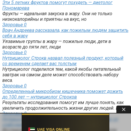
Эти 5 летних фруктов помогут похудеть — диетолог
Пономарева
Фрукты — идеальная закуска в жару. Они не только
низкокалорийны и приятны на вкус, но
Здоровье
0
Врач Андреева рассказала, как пожилым людям защитить
себя в жару
Уязвимые группы в жару — пожилые люди, дети в
возрасте до пяти лет, люди
Здоровье
0
Нутрициолог Строкв назвал полезный продукт, который
со временем сделает вас толстым
Нутрициолог поделился тем, какой якобы питательный
завтрак на самом деле может способствовать набору
веса.
Здоровье
0
Определенный микробиом кишечника поможет дожить
до 100 лет — нутрициолог Строков
Результаты исследования помогут им лучше понять, как
увеличить продолжительность жизни других людей. На то,
Здоровье
0
Нутрицолог Строков: флавоноиды защищают мозг от
слабоумия — список продуктов
Исследование показало, что потребление флаванола