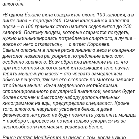
алкоголя.
«В одном бокале вина содержится около 100 калорий, а в
пинте пива – порядка 240. Самой калорийной является
водка – в 100 граммах этого напитка содержится до 250
калорий. Поэтому людям, которые стараются похудеть,
нужно минимизировать потребление спиртного, а лучше –
вовсе от него отказаться», — считает Королева.
Самым опасным в плане риска лишнего веса и ожирения
диетолог назвала регулярное потребление алкоголя,
особенно крепкого. Врач обратила внимание на то, что
при постоянной алкогольной интоксикации тело начнет
терять мышечную массу – это чревато замедлением
обмена веществ, так как его скорость во многом зависит
от объема мышц. Из-за медленного метаболизма,
спровоцированного регулярной выпивкой, человек будет
более склонен к быстрому набору дополнительных
килограммов из еды, предупредила специалист. Кроме
того, алкоголь нарушает усвоение белка, и даже
физические нагрузки не будут помогать укреплять мышцы
– наоборот, процесс их потери только ускорится из-за
неспособности нормально усваивать белок.
Ранее портал MedikForum.ru писал о том, когда нужно