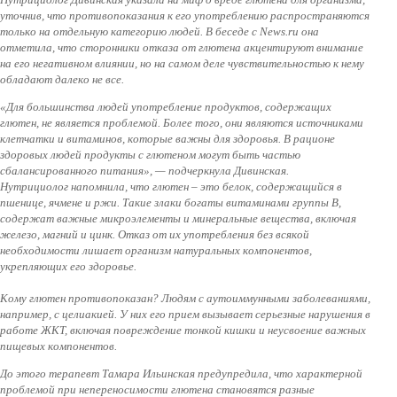
уточнив, что противопоказания к его употреблению распространяются
только на отдельную категорию людей. В беседе с News.ru она
отметила, что сторонники отказа от глютена акцентируют внимание
на его негативном влиянии, но на самом деле чувствительностью к нему
обладают далеко не все.
«Для большинства людей употребление продуктов, содержащих
глютен, не является проблемой. Более того, они являются источниками
клетчатки и витаминов, которые важны для здоровья. В рационе
здоровых людей продукты с глютеном могут быть частью
сбалансированного питания», — подчеркнула Дивинская.
Нутрициолог напомнила, что глютен – это белок, содержащийся в
пшенице, ячмене и ржи. Такие злаки богаты витаминами группы B,
содержат важные микроэлементы и минеральные вещества, включая
железо, магний и цинк. Отказ от их употребления без всякой
необходимости лишает организм натуральных компонентов,
укрепляющих его здоровье.
Кому глютен противопоказан? Людям с аутоиммунными заболеваниями,
например, с целиакией. У них его прием вызывает серьезные нарушения в
работе ЖКТ, включая повреждение тонкой кишки и неусвоение важных
пищевых компонентов.
До этого терапевт Тамара Ильинская предупредила, что характерной
проблемой при непереносимости глютена становятся разные