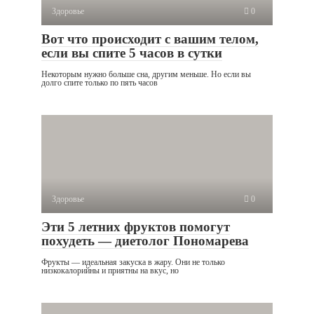
Здоровье
0
Вот что происходит с вашим телом,
если вы спите 5 часов в сутки
Некоторым нужно больше сна, другим меньше. Но если вы
долго спите только по пять часов
Здоровье
0
Эти 5 летних фруктов помогут
похудеть — диетолог Пономарева
Фрукты — идеальная закуска в жару. Они не только
низкокалорийны и приятны на вкус, но