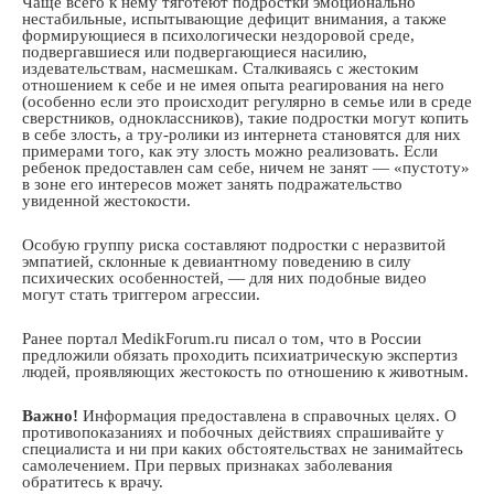
Чаще всего к нему тяготеют подростки эмоционально
нестабильные, испытывающие дефицит внимания, а также
формирующиеся в психологически нездоровой среде,
подвергавшиеся или подвергающиеся насилию,
издевательствам, насмешкам. Сталкиваясь с жестоким
отношением к себе и не имея опыта реагирования на него
(особенно если это происходит регулярно в семье или в среде
сверстников, одноклассников), такие подростки могут копить
в себе злость, а тру-ролики из интернета становятся для них
примерами того, как эту злость можно реализовать. Если
ребенок предоставлен сам себе, ничем не занят — «пустоту»
в зоне его интересов может занять подражательство
увиденной жестокости.
Особую группу риска составляют подростки с неразвитой
эмпатией, склонные к девиантному поведению в силу
психических особенностей, — для них подобные видео
могут стать триггером агрессии.
Ранее портал MedikForum.ru писал о том, что в России
предложили обязать проходить психиатрическую экспертиз
людей, проявляющих жестокость по отношению к животным.
Важно!
Информация предоставлена в справочных целях. О
противопоказаниях и побочных действиях спрашивайте у
специалиста и ни при каких обстоятельствах не занимайтесь
самолечением. При первых признаках заболевания
обратитесь к врачу.