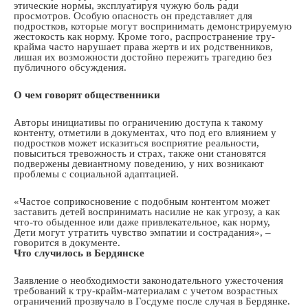
этические нормы, эксплуатируя чужую боль ради
просмотров. Особую опасность он представляет для
подростков, которые могут воспринимать демонстрируемую
жестокость как норму. Кроме того, распространение тру-
крайма часто нарушает права жертв и их родственников,
лишая их возможности достойно пережить трагедию без
публичного обсуждения.
О чем говорят общественники
Авторы инициативы по ограничению доступа к такому
контенту, отметили в документах, что под его влиянием у
подростков может исказиться восприятие реальности,
повыситься тревожность и страх, также они становятся
подвержены девиантному поведению, у них возникают
проблемы с социальной адаптацией.
«Частое соприкосновение с подобным контентом может
заставить детей воспринимать насилие не как угрозу, а как
что-то обыденное или даже привлекательное, как норму,
Дети могут утратить чувство эмпатии и сострадания», –
говорится в документе.
Что случилось в Бердянске
Заявление о необходимости законодательного ужесточения
требований к тру-крайм-материалам с учетом возрастных
ограничений прозвучало в Госдуме после случая в Бердянке.