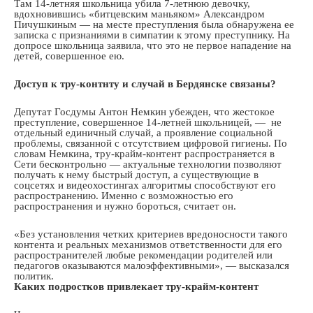
Там 14-летняя школьница убила 7-летнюю девочку,
вдохновившись «битцевским маньяком» Александром
Пичушкиным — на месте преступления была обнаружена ее
записка с признаниями в симпатии к этому преступнику. На
допросе школьница заявила, что это не первое нападение на
детей, совершенное ею.
Доступ к тру-контнту и случай в Бердянске связаны?
Депутат Госдумы Антон Немкин убежден, что жестокое
преступление, совершенное 14-летней школьницей, — не
отдельный единичный случай, а проявление социальной
проблемы, связанной с отсутствием цифровой гигиены. По
словам Немкина, тру-крайм-контент распространяется в
Сети бесконтрольно — актуальные технологии позволяют
получать к нему быстрый доступ, а существующие в
соцсетях и видеохостингах алгоритмы способствуют его
распространению. Именно с возможностью его
распространения и нужно бороться, считает он.
«Без установления четких критериев вредоносности такого
контента и реальных механизмов ответственности для его
распространителей любые рекомендации родителей или
педагогов оказываются малоэффективными», — высказался
политик.
Каких подростков привлекает тру-крайм-контент