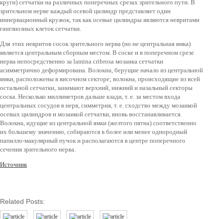
круги) сетчатки на различных поперечных срезах зрительного пути. В
зрительном нерве каждый осевой цилиндр представляет один
иннервационный кружок, так как осевые цилиндры являются невритами
ганглиозных клеток сетчатки.
Для этих невритов сосок зрительного нерва (но не центральная ямка)
является центральным сборным местом. В соске и в поперечном срезе
нерва непосредственно за lamina cribrosa мозаика сетчатки
асимметрично деформирована. Волокна, берущие начало из центральной
ямки, расположены в височном секторе; волокна, происходящие из всей
остальной сетчатки, занимают верхний, нижний и назальный секторы
соска. Несколько миллиметров дальше кзади, т. е. за местом входа
центральных сосудов в нерв, симметрия, т. е. сходство между мозаикой
осевых цилиндров и мозаикой сетчатки, вновь восстанавливается.
Волокна, идущие из центральной ямки (желтого пятна) соответственно
их большему значению, собираются в более или менее однородный
папилло-макулярный пучок и располагаются в центре поперечного
сечения зрительного нерва.
Источник
Related Posts: