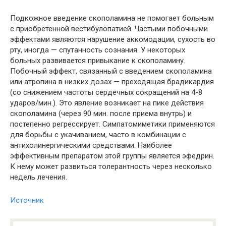
Подкожное введение скополамина не помогает больным
с приобретенной вестибулопатией. Частыми побочными
эффектами являются нарушение аккомодации, сухость во
рту, иногда — спутанность сознания. У некоторых
больных развивается привыкание к скополамину.
Побочный эффект, связанный с введением скополамина
или атропина в низких дозах — преходящая брадикардия
(со снижением частоты сердечных сокращений на 4-8
ударов/мин.). Это явление возникает на пике действия
скополамина (через 90 мин. после приема внутрь) и
постепенно регрессирует. Симпатомиметики применяются
для борьбы с укачиванием, часто в комбинации с
антихолинергическими средствами. Наиболее
эффективным препаратом этой группы является эфедрин.
К нему может развиться толерантность через несколько
недель лечения.
Источник