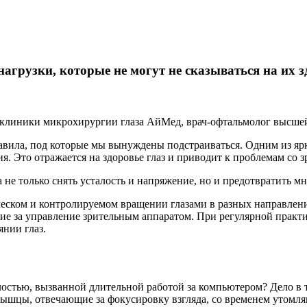
грузки, которые не могут не сказываться на их з
клиники микрохирургии глаза АйМед, врач-офтальмолог высшей
вила, под которые мы вынуждены подстраиваться. Одним из ярк
я. Это отражается на здоровье глаз и приводит к проблемам со з
 не только снять усталость и напряжение, но и предотвратить м
ском и контролируемом вращении глазами в разных направления
ие за управление зрительным аппаратом. При регулярной практи
янии глаз.
лостью, вызванной длительной работой за компьютером? Дело в
ышцы, отвечающие за фокусировку взгляда, со временем утомля