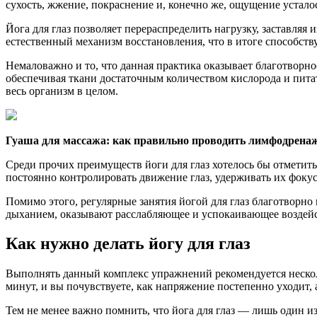
сухость, жжение, покраснение и, конечно же, ощущение устало
Йога для глаз позволяет перераспределить нагрузку, заставляя
естественный механизм восстановления, что в итоге способств
Немаловажно и то, что данная практика оказывает благотвор
обеспечивая ткани достаточным количеством кислорода и питат
весь организм в целом.
Гуаша для массажа: как правильно проводить лимфодренаж
Среди прочих преимуществ йоги для глаз хотелось бы отметит
постоянно контролировать движение глаз, удерживать их фокус 
Помимо этого, регулярные занятия йогой для глаз благотворн
дыханием, оказывают расслабляющее и успокаивающее воздейст
Как нужно делать йогу для глаз
Выполнять данный комплекс упражнений рекомендуется нескольк
минут, и вы почувствуете, как напряжение постепенно уходит, а
Тем не менее важно помнить, что йога для глаз — лишь один и