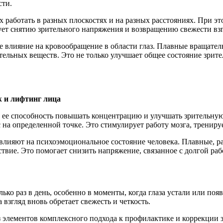
сти.
 их работать в разных плоскостях и на разных расстояниях. При 
ует снятию зрительного напряжения и возвращению свежести взг
ное влияние на кровообращение в области глаз. Плавные враща
ельных веществ. Это не только улучшает общее состояние зрите
 и лифтинг лица
ь ее способность повышать концентрацию и улучшать зрительну
на определенной точке. Это стимулирует работу мозга, тренируе
о влияют на психоэмоциональное состояние человека. Плавные,
вие. Это помогает снизить напряжение, связанное с долгой раб
о раз в день, особенно в моменты, когда глаза устали или появ
 взгляд вновь обретает свежесть и четкость.
з элементов комплексного подхода к профилактике и коррекции 