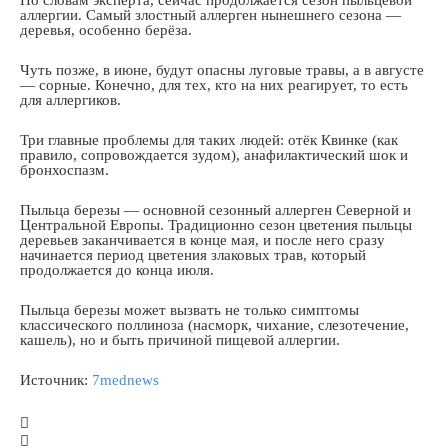
По словам эксперта, сейчас продолжается сезон пыльцевой
аллергии. Самый злостный аллерген нынешнего сезона —
деревья, особенно берёза.
Чуть позже, в июне, будут опасны луговые травы, а в августе
— сорные. Конечно, для тех, кто на них реагирует, то есть
для аллергиков.
Три главные проблемы для таких людей: отёк Квинке (как
правило, сопровождается зудом), анафилактический шок и
бронхоспазм.
Пыльца березы — основной сезонный аллерген Северной и
Центральной Европы. Традиционно сезон цветения пыльцы
деревьев заканчивается в конце мая, и после него сразу
начинается период цветения злаковых трав, который
продолжается до конца июля.
Пыльца березы может вызвать не только симптомы
классического поллиноза (насморк, чихание, слезотечение,
кашель), но и быть причиной пищевой аллергии.
Источник:
7mednews