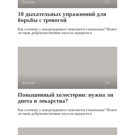
Болезни
0
10 дыхательных упражнений для
борьбы с тревогой
Как и почему у новорожденного появляется гемангиома? Может
ли такая доброкачественная опухоль перерасти в
Болезни
0
Повышенный холестерин: нужна ли
диета и лекарства?
Как и почему у новорожденного появляется гемангиома? Может
ли такая доброкачественная опухоль перерасти в