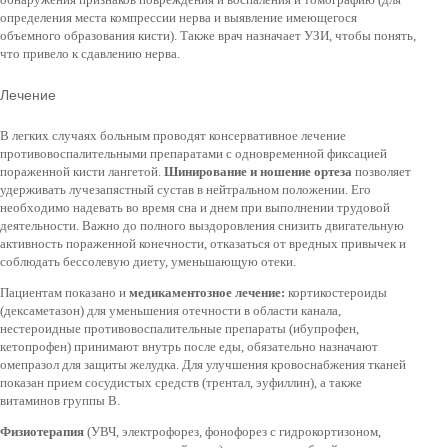
определения места компрессии нерва и выявление имеющегося
объемного образования кисти). Также врач назначает УЗИ, чтобы понять,
что привело к сдавлению нерва.
Лечение
В легких случаях больным проводят консервативное
лечение
противовоспалительными препаратами с одновременной фиксацией
пораженной кисти лангетой.
Шинирование и ношение ортеза
позволяет
удерживать лучезапястный сустав в нейтральном положении. Его
необходимо надевать во время сна и днем при выполнении трудовой
деятельности. Важно до полного выздоровления снизить двигательную
активность пораженной конечности, отказаться от вредных привычек и
соблюдать бессолевую диету, уменьшающую отеки.
Пациентам показано и
медикаментозное лечение:
кортикостероиды
(дексаметазон) для уменьшения отечности в области канала,
нестероидные противовоспалительные препараты (ибупрофен,
кетопрофен) принимают внутрь после еды, обязательно назначают
омепразол для защиты желудка. Для улучшения кровоснабжения тканей
показан прием сосудистых средств (трентал, эуфиллин), а также
витаминов группы В.
Физиотерапия
(УВЧ, электрофорез, фонофорез с гидрокортизоном,