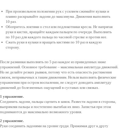
При произвольном положении рук с усилием сжимайте кулаки и
плавно раскрывайте ладони до максимума. Движения выполнить
10 раз.
Обопритесь локтями о стол или подлокотники кресла. Не напрягая
руки в кистях, вращайте каждым пальцем по очереди. Выполнить
по 10 раз для каждого пальца по часовой стрелке и против нее.
Сжать руки в кулаки и вращать кистями по 10 раз в каждую
сторону.
После разминки выполнять по 5 раз каждое из приведенных ниже
упражнений. Основное требование – максимальная амплитуда движений.
Но не делайте резких рывков, потому что есть опасность растяжения
связок, непривычных к таким движениям. Нельзя выполнять физические
упражнения при остром воспалении, не следует доводить амплитуду
движений до болезненных ощущений в суставах или связках.
1 упражнение.
Соединить ладони, пальцы сцепить в замок. Развести ладони в стороны,
выпрямляя пальцы и постепенно выгибая их вниз. Запястья при этом
поднимаются до максимально возможного уровня.
2 упражнение.
Руки соединить ладонями на уровне груди. Прижимая друг к другу