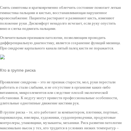
Снять симптомы и кратковременно облегчить состояние помогает легкая
гимнастика пальцами и кистью, восстанавливающая нарушенное
кровоснабжение. Пациенты растирают и разминают кисть, изменяют
положение руки. Дискомфорт ненадолго исчезает, если руку опустить
вниз и слегка подвигать пальцами.
Отличительным признаком патологии, позволяющим проводить
дифференциальную диагностику, является сохранение функций мизинца.
При синдроме карпального канала пятый палец кисти не поражается.
Кто в группе риска
Проявление синдрома – это не признак старости, мол, руки перестали
работать и стали слабыми, и не отсутствие в организме каких-либо
витаминов, микроэлементов или следствие плохой экологической
обстановки. К недугу могут привести профессиональные особенности,
длительные однотипные движение кистями рук.
В группе риска – те, кто работают за компьютером, плотники, портные,
парикмахеры, ювелиры, художники, сурдопереводчики, продуктовые
контролеры, упаковщики, музыканты, механики. Риск развития патологии
максимально высок у тех, кто трудится в условиях низких температур –