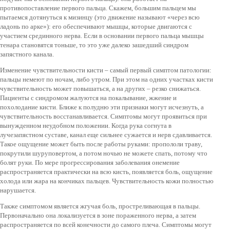
противопоставление первого пальца. Скажем, большим пальцем мы
пытаемся дотянуться к мизинцу (это движение называют «через всю
ладонь по арке»): его обеспечивают мышцы, которые двигаются с
участием срединного нерва. Если в основании первого пальца мышцы
тенара становятся тоньше, то это уже далеко зашедший синдром
запястного канала.
Изменение чувствительности кисти – самый первый симптом патологии:
пальцы немеют по ночам, либо утром. При этом на одних участках кисти
чувствительность может повышаться, а на других – резко снижаться.
Пациенты с синдромом жалуются на покалывание, жжение и
похолодание кисти. Ближе к полудню эти признаки могут исчезнуть, а
чувствительность восстанавливается. Симптомы могут проявиться при
вынужденном неудобном положении. Когда рука согнута в
лучезапястном суставе, канал еще сильнее сужается и нерв сдавливается.
Такое ощущение может быть после работы руками: пропололи траву,
покрутили шуруповертом, а потом ночью не можете спать, потому что
болят руки. По мере прогрессирования заболевания онемение
распространяется практически на всю кисть, появляется боль, ощущение
холода или жара на кончиках пальцев. Чувствительность кожи полностью
нарушается.
Также симптомом является жгучая боль, простреливающая в пальцы.
Первоначально она локализуется в зоне пораженного нерва, а затем
распространяется по всей конечности до самого плеча. Симптомы могут