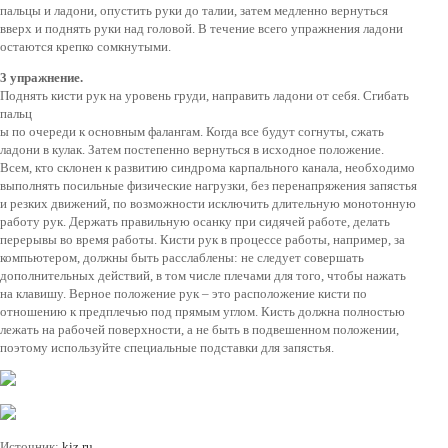
пальцы и ладони, опустить руки до талии, затем медленно вернуться
вверх и поднять руки над головой. В течение всего упражнения ладони
остаются крепко сомкнутыми.
3 упражнение.
Поднять кисти рук на уровень груди, направить ладони от себя. Сгибать
пальц
ы по очереди к основным фалангам. Когда все будут согнуты, сжать
ладони в кулак. Затем постепенно вернуться в исходное положение.
Всем, кто склонен к развитию синдрома карпального канала, необходимо
выполнять посильные физические нагрузки, без перенапряжения запястья
и резких движений, по возможности исключить длительную монотонную
работу рук. Держать правильную осанку при сидячей работе, делать
перерывы во время работы. Кисти рук в процессе работы, например, за
компьютером, должны быть расслаблены: не следует совершать
дополнительных действий, в том числе плечами для того, чтобы нажать
на клавишу. Верное положение рук – это расположение кисти по
отношению к предплечью под прямым углом. Кисть должна полностью
лежать на рабочей поверхности, а не быть в подвешенном положении,
поэтому используйте специальные подставки для запястья.
Источник:
kiz.ru