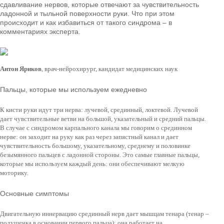
сдавливание нервов, которые отвечают за чувствительность
ладонной и тыльной поверхности руки. Что при этом
происходит и как избавиться от такого синдрома – в
комментариях эксперта.
Антон Яриков
, врач-нейрохирург, кандидат медицинских наук
Пальцы, которые мы используем ежедневно
К кисти руки идут три нерва: лучевой, срединный, локтевой. Лучевой
дает чувствительные ветви на большой, указательный и средний пальцы.
В случае с синдромом карпального канала мы говорим о срединном
нерве: он заходит на руку как раз через запястный канал и дает
чувствительность большому, указательному, среднему и половинке
безымянного пальцев с ладонной стороны. Это самые главные пальцы,
которые мы используем каждый день: они обеспечивают мелкую
моторику.
Основные симптомы
Двигательную иннервацию срединный нерв дает мышцам тенара (тенар –
подушечка в основании первого пальца): она работает на