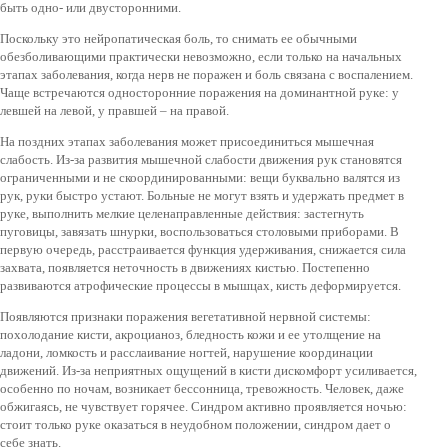
быть одно- или двусторонними.
Поскольку это нейропатическая боль, то снимать ее обычными
обезболивающими практически невозможно, если только на начальных
этапах заболевания, когда нерв не поражен и боль связана с воспалением.
Чаще встречаются односторонние поражения на доминантной руке: у
левшей на левой, у правшей – на правой.
На поздних этапах заболевания может присоединиться мышечная
слабость. Из-за развития мышечной слабости движения рук становятся
ограниченными и не скоординированными: вещи буквально валятся из
рук, руки быстро устают. Больные не могут взять и удержать предмет в
руке, выполнить мелкие целенаправленные действия: застегнуть
пуговицы, завязать шнурки, воспользоваться столовыми приборами. В
первую очередь, расстраивается функция удерживания, снижается сила
захвата, появляется неточность в движениях кистью. Постепенно
развиваются атрофические процессы в мышцах, кисть деформируется.
Появляются признаки поражения вегетативной нервной системы:
похолодание кисти, акроцианоз, бледность кожи и ее утолщение на
ладони, ломкость и расслаивание ногтей, нарушение координации
движений. Из-за неприятных ощущений в кисти дискомфорт усиливается,
особенно по ночам, возникает бессонница, тревожность. Человек, даже
обжигаясь, не чувствует горячее. Синдром активно проявляется ночью:
стоит только руке оказаться в неудобном положении, синдром дает о
себе знать.