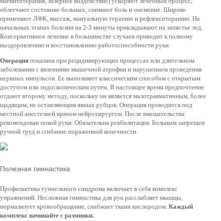
магнитотерапия, лазерное воздействие) ускоряют лечебный процесс,
облегчают состояние больных, снимают боль и онемение. Широко
применяют ЛФК, массаж, мануальную терапию и рефлексотерапию. На
начальных этапах болезни на 2-3 минуты прикладывают на запястье лед.
Консервативное лечение в большинстве случаев приводит к полному
выздоровлению и восстановлению работоспособности руки.
Операция
показана при рецидивирующих процессах или длительном
заболевании с явлениями мышечной атрофии и нарушением проведения
нервных импульсов. Ее выполняют классическим способом с открытым
доступом или эндоскопическим путем. В настоящее время предпочтение
отдают второму методу, поскольку он является малотравматичным, более
щадящим, не оставляющим явных рубцов. Операция проводится под
местной анестезией врачом нейрохирургом. После вмешательства
рекомендован покой руки. Обязательна реабилитация. Больным запрещен
ручной труд и сгибание пораженной конечности.
Полезная гимнастика
Профилактика туннельного синдрома включает в себя комплекс
упражнений. Несложная гимнастика для рук расслабляет мышцы,
нормализует кровообращение, снабжает ткани кислородом.
Каждый
комплекс начинайте с разминки.