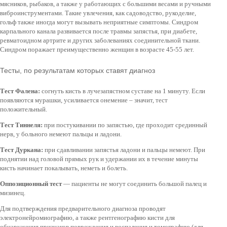
мясников, рыбаков, а также у работающих с большими весами и ручными
виброинструментами. Такие увлечения, как садоводство, рукоделие,
гольф также иногда могут вызывать неприятные симптомы. Синдром
карпального канала развивается после травмы запястья, при диабете,
ревматоидном артрите и других заболеваниях соединительной ткани.
Синдром поражает преимущественно женщин в возрасте 45-55 лет.
Тесты, по результатам которых ставят диагноз
Тест Фалена:
согнуть кисть в лучезапястном суставе на 1 минуту. Если
появляются мурашки, усиливается онемение – значит, тест
положительный.
Тест Тиннеля:
при постукивании по запястью, где проходит срединный
нерв, у больного немеют пальцы и ладони.
Тест Дуркана:
при сдавливании запястья ладони и пальцы немеют. При
поднятии над головой прямых рук и удержании их в течение минуты
кисть начинает покалывать, неметь и болеть.
Оппозиционный тест
— пациенты не могут соединить большой палец и
мизинец.
Для подтверждения предварительного диагноза проводят
электронейромиографию, а также рентгенографию кисти для
обнаружения признаков повреждения и воспаления и томографию (для