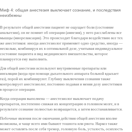
Миф 4: общая анестезия выключает сознание, и последствия
неизбежны
В результате общей анестезии пациент не ощущает боли (состояние
анальгезии), он не помнит об операции (амнезия), у него расслаблены все
мышцы (миорелаксация). Это происходит благодаря воздействию все тех
же анестетиков: иногда анестезиолог применяет одно средство, иногда —
несколько, комбинируя их в оптимальной дозе, учитывая индивидуальное
состояние пациента и вид медицинского вмешательства, которое
планируется ему выполнить.
Для общей анестезии используют внутривенные препараты или
ингаляции (когда при помощи дыхательного аппарата больной вдыхает
газ), порой их комбинируют. Глубину выключения сознания также
контролирует анестезиолог, постоянно подавая и меняя дозу анестетиков
в процессе операции.
Когда операция выполнена — анестезиолог выключает подачу
препаратов, постепенно снижая их концентрацию в головном мозге, и в
результате сознание полностью возвращается, а затем восстанавливается.
Побочные явления после окончания действия общей анестезии вполне
возможны, и чаще всего ими бывают тошнота или рвота. Наркоз также
может оставлять после себя тремор, головную боль, усталость, осиплость