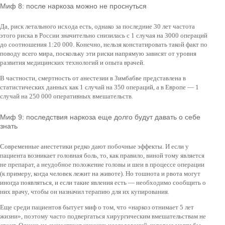
Миф 8: после наркоза можно не проснуться
Да, риск летального исхода есть, однако за последние 30 лет частота
этого риска в России значительно снизилась с 1 случая на 3000 операций
до соотношения 1:20 000. Конечно, нельзя констатировать такой факт по
поводу всего мира, поскольку эти риски напрямую зависят от уровня
развития медицинских технологий и опыта врачей.
В частности, смертность от анестезии в Зимбабве представлена в
статистических данных как 1 случай на 350 операций, а в Европе — 1
случай на 250 000 оперативных вмешательств.
Миф 9: последствия наркоза еще долго будут давать о себе
знать
Современные анестетики редко дают побочные эффекты. И если у
пациента возникает головная боль, то, как правило, виной тому является
не препарат, а неудобное положение головы и шеи в процессе операции
(к примеру, когда человек лежит на животе). Но тошнота и рвота могут
иногда появляться, и если такие явления есть — необходимо сообщить о
них врачу, чтобы он назначил терапию для их купирования.
Еще среди пациентов бытует миф о том, что «наркоз отнимает 5 лет
жизни», поэтому часто подвергаться хирургическим вмешательствам не