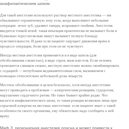
анафилактическим шоком
Для такой анестезии используют раствор местного анестетика — им
обкалывают ограниченную зону тела, когда выполняют небольшие
операции: лечат зуб, удаляют гланды, вскрывают гнойник. Анестетик
вводится тонкой иглой: такая инъекция практически не вызывает боли и
буквально через несколько минут вызывает полную блокаду
чувствительности. И даже если пациент ощущает движения врача в
процессе операции, боли при этом он не чувствует.
Иногда местная анестезия применяется и в виде капель (для
обезболивания слизистых), в виде спрея, мази или геля. Если человек
тревожится слишком сильно, местную анестезию можно скомбинировать
с седацией — неглубоким медикаментозным сном, вызываемом с
помощью относительно небольшой дозы лекарств.
Местное обезболивание в целом безопасно, хотя иногда анестетики
могут приводить к проблемам — аллергическим реакциям, судорогам,
нарушению сердечного ритма. Но такое бывает крайне редко. Что
касается анафилактического шока, то такая реакция возможна лишь при
серьезной аллергии на местные анестетики: если пациент знает о такой
особенности своего организма, ему обязательно надо сообщить о ней
врачу.
Миф 3: регионарная анестезия опасна и может привести к