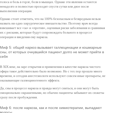
голоса и боль в горле, боли в мышцах. Однако эти явления остаются
ненадолго и полностью проходят спустя сутки или двое после
выполнения операции.
Однако стоит отметить, что на 100% безопасным и безвредным нельзя
назвать ни одно хирургическое вмешательство. Поэтому врач всегда
взвешивает все «за» и «против», оценивая риски заболевания и сравнивая
их с рисками, которые будут сопровождать больного в процессе
операции и введения ему наркоза.
Миф 5: общий наркоз вызывает галлюцинации и кошмарные
сны, от которых очнувшийся пациент долго не может прийти в
себя
В XIX веке, на заре открытия и применения в качестве наркоза чистого
эфира такое действительно было возможно. Но с тех пор прошло много
времени, и сегодня анестезиологи используют совсем иные препараты, не
оказывающие галлюциногенного эффекта.
Да, сны в процессе наркоза и правда могут сниться, и они могут быть
эмоционально окрашенными, но обычно пациенты забывают их сюжеты
сразу после пробуждения.
Миф 6: после наркоза, как и после химиотерапии, выпадают
волосы