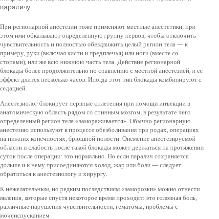
параличу
При регионарной анестезии тоже применяют местные анестетики, при
этом ими обкалывают определенную группу нервов, чтобы отключить
чувствительность и полностью обездвижить целый регион тела — к
примеру, руки (включая кисти и предплечья) или ноги (вместе со
стопами), или же всю нижнюю часть тела. Действие регионарной
блокады более продолжительно по сравнению с местной анестезией, и ее
эффект длится несколько часов. Иногда этот тип блокады комбинируют с
седацией.
Анестезиолог блокирует нервные сплетения при помощи инъекции в
анатомическую область рядом со спинным мозгом, в результате чего
определенный регион тела «замораживается». Обычно регионарную
анестезию используют в процессе обезболивания при родах, операциях
на нижних конечностях, брюшной полости. Онемение анестезируемой
области и слабость после такой блокады может держаться на протяжении
суток после операции: это нормально. Но если паралич сохраняется
дольше и к нему присоединяются холод, жар или боли — следует
обратиться к анестезиологу и хирургу.
К нежелательным, но редким последствиям «заморозки» можно отнести
явления, которые спустя некоторое время проходят: это головная боль,
различные нарушения чувствительности, гематомы, проблемы с
мочеиспусканием.