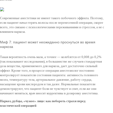
Современные анестетики не имеют такого побочного эффекта. Поэтому,
если пациент начал терять волосы после перенесенной операции, скорее
всего, это связано с психологическими переживаниями и стрессом, а не с
влиянием наркоза.
Миф 7: пациент может неожиданно проснуться во время
наркоза
Такая вероятность очень мала, а точнее — колеблется от 0,008 до 0,2%
(так показывают исследования), в большинстве же случаев стандартная
доза вещества, применяемого для наркоза, дает достаточно сильный
эффект. Кроме того, в процессе операции анестезиолог постоянно
контролирует показатели состояния пациента: активность головного
мозга, температуру тела, артериальное давление, работу сердца,
насыщение крови кислородом и так далее. Нормальные показатели
демонстрируют, что пациент боли не чувствует и спит, если же они
начинают меняться, врач вносит коррективы в дозировку анестетика.
Наркоз, рубцы, «чужое» лицо: как побороть страхи перед
пластической операцией