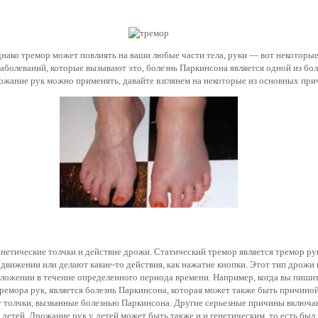
нако тремор может повлиять на ваши любые части тела, руки — вот некоторы
 заболеваний, которые вызывают это, болезнь Паркинсона является одной из б
ожание рук можно применять, давайте взглянем на некоторые из основных при
етические толчки и действие дрожи. Статический тремор является тремор рук
 движении или делают какие-то действия, как нажатие кнопки. Этот тип дрожи 
оложении в течение определенного периода времени. Например, когда вы пиши
тремора рук, является болезнь Паркинсона, которая может также быть причино
т толчки, вызванные болезнью Паркинсона. Другие серьезные причины включаю
 детей. Дрожание рук у детей может быть также и и генетическим, то есть был