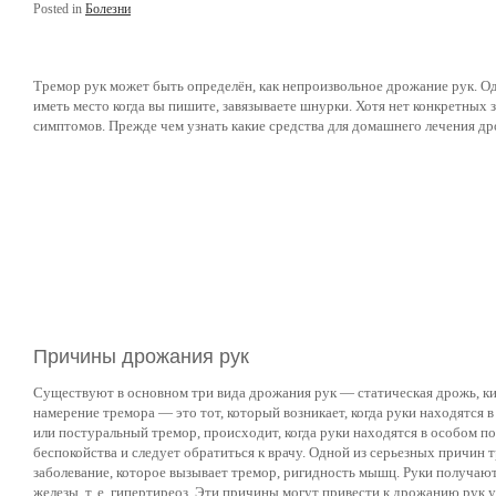
Posted in
Болезни
Тремор рук может быть определён, как непроизвольное дрожание рук. Од
иметь место когда вы пишите, завязываете шнурки. Хотя нет конкретных
симптомов. Прежде чем узнать какие средства для домашнего лечения др
Причины дрожания рук
Существуют в основном три вида дрожания рук — статическая дрожь, кин
намерение тремора — это тот, который возникает, когда руки находятся в
или постуральный тремор, происходит, когда руки находятся в особом п
беспокойства и следует обратиться к врачу. Одной из серьезных причин 
заболевание, которое вызывает тремор, ригидность мышц. Руки получаю
железы, т. е. гипертиреоз. Эти причины могут привести к дрожанию рук у