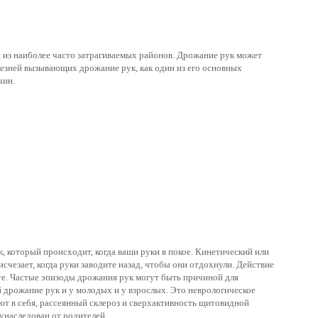
е из наиболее часто затрагиваемых районов. Дрожание рук может
олезней вызывающих дрожание рук, как один из его основных
чин.
, который происходит, когда ваши руки в покое. Кинетический или
исчезает, когда руки заводите назад, чтобы они отдохнули. Действие
те. Частые эпизоды дрожания рук могут быть причиной для
й дрожание рук и у молодых и у взрослых. Это неврологическое
т в себя, рассеянный склероз и сверхактивность щитовидной
 унаследован от родителей.