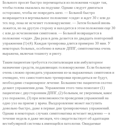
Больного просят быстро перемещаться из положения «сидя» так,
чтобы голова оказалась на подушке. Однако следует двигаться
осторожно, чтобы не повредить шею. — Больной быстро
возвращается в вертикальное положение «сидя» и ждет 30 с или до
тех пор, пока не исчезнет головокружение. — Затем больной вновь
ложится, но на другую сторону и находится в этом положении еще 30
с или до исчезновения симптомов. — Больной возвращается в
положение «сидя». Два раза в день делается по двадцать повторений
упражнения (1)-(4). Каждая тренировка длится примерно 30 мин. У
некоторых больных, особенно в начале ДППГ, симптоматика очень
выражена, включая тошноту и рвоту.
Таким пациентам требуется госпитализация или амбулаторное
назначение средств, подавляющих головокружение. Если больному
очень сложно проводить упражнения из-за выраженных симптомов и
очевидно, что самостоятельно тренировки проводиться не будут,
необходимо стационарное лечение. Большинство пациентов охотно
делают упражнения дома. Упражнения этого типа помогают (1)
пациентам с двусторонним ДППГ, (2) больным, не уверенным, какое
ухо поражено, (3) при невозможности проведения упражнений на
одно ухо на приеме у врача. Выздоровление может наступить
довольно быстро, даже в первые дни тренировочных упражнений.
Однако в некоторых случаях симптоматика исчезает медленно — в
течение недель и даже месяцев, что свидетельствует об адаптации
вестибулярной системы к имеющейся патологии. Ожидаемые