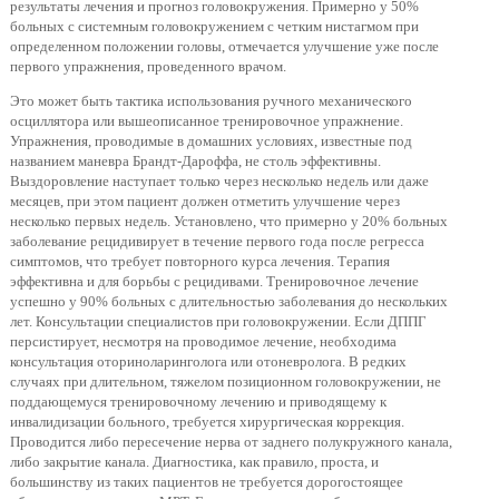
результаты лечения и прогноз головокружения. Примерно у 50%
больных с системным головокружением с четким нистагмом при
определенном положении головы, отмечается улучшение уже после
первого упражнения, проведенного врачом.
Это может быть тактика использования ручного механического
осциллятора или вышеописанное тренировочное упражнение.
Упражнения, проводимые в домашних условиях, известные под
названием маневра Брандт-Дароффа, не столь эффективны.
Выздоровление наступает только через несколько недель или даже
месяцев, при этом пациент должен отметить улучшение через
несколько первых недель. Установлено, что примерно у 20% больных
заболевание рецидивирует в течение первого года после регресса
симптомов, что требует повторного курса лечения. Терапия
эффективна и для борьбы с рецидивами. Тренировочное лечение
успешно у 90% больных с длительностью заболевания до нескольких
лет. Консультации специалистов при головокружении. Если ДППГ
персистирует, несмотря на проводимое лечение, необходима
консультация оториноларинголога или отоневролога. В редких
случаях при длительном, тяжелом позиционном головокружении, не
поддающемуся тренировочному лечению и приводящему к
инвалидизации больного, требуется хирургическая коррекция.
Проводится либо пересечение нерва от заднего полукружного канала,
либо закрытие канала. Диагностика, как правило, проста, и
большинству из таких пациентов не требуется дорогостоящее