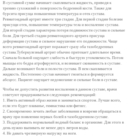
В суставной сумке начинает скапливаться жидкость, приводя к
трению сухожилий о поверхность бедренной кости. Также для
бурсита присуща повышенная температура и отек сустава.
Ревматоидный артрит имеете три стадии. Для первой стадии болезни
присущи отек, повышение температуры тела и воспаление сустава.
Для второй стадии характерна потеря подвижности сустава и сильные
боли. Для третьей стадии ревматоидного артрита присуща
деформация сустава и сильное нарушение его подвижности. Чаще
всего ревматоидный артрит поражает сразу оба тазобедренных
сустава.Туберкулезный артрит обычно притекает длительное время.
Сначала больной ощущает слабость и быструю утомляемость. Потом
мышцы его бедра атрофируются, и возникает скованность в суставе.
Дальше возникают боли и полости сустава. В нем скапливается
жидкость. Постепенно сустав начинает гноиться и формируется
абсцесс. Пациент ощущает недомогание и сильные боли в суставе.
Чтобы не допустить развития воспаления в данном суставе, врачи
советуют придерживаться следующих рекомендаций:
1. Иметь активный образ жизни и заниматься спортом. Лучше всего,
если это будет плаванье, гимнастика или фитнес.
2. Своевременно лечить любые заболевания и вовремя обращаться к
врачу при появлении первых болей в тазобедренном суставе.
3. Поддерживать нормальный водный баланс в организме. Для этого в
день нужно выпивать не менее двух литров воды.
4. Не давать чрезмерную нагрузку на ноги.