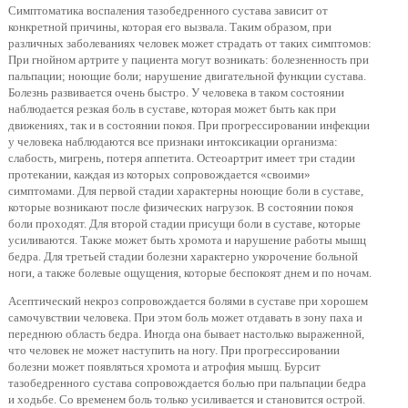
Симптоматика воспаления тазобедренного сустава зависит от
конкретной причины, которая его вызвала. Таким образом, при
различных заболеваниях человек может страдать от таких симптомов:
При гнойном артрите у пациента могут возникать: болезненность при
пальпации; ноющие боли; нарушение двигательной функции сустава.
Болезнь развивается очень быстро. У человека в таком состоянии
наблюдается резкая боль в суставе, которая может быть как при
движениях, так и в состоянии покоя. При прогрессировании инфекции
у человека наблюдаются все признаки интоксикации организма:
слабость, мигрень, потеря аппетита. Остеоартрит имеет три стадии
протекании, каждая из которых сопровождается «своими»
симптомами. Для первой стадии характерны ноющие боли в суставе,
которые возникают после физических нагрузок. В состоянии покоя
боли проходят. Для второй стадии присущи боли в суставе, которые
усиливаются. Также может быть хромота и нарушение работы мышц
бедра. Для третьей стадии болезни характерно укорочение больной
ноги, а также болевые ощущения, которые беспокоят днем и по ночам.
Асептический некроз сопровождается болями в суставе при хорошем
самочувствии человека. При этом боль может отдавать в зону паха и
переднюю область бедра. Иногда она бывает настолько выраженной,
что человек не может наступить на ногу. При прогрессировании
болезни может появляться хромота и атрофия мышц. Бурсит
тазобедренного сустава сопровождается болью при пальпации бедра
и ходьбе. Со временем боль только усиливается и становится острой.