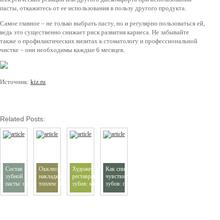
пасты, откажитесь от ее использования в пользу другого продукта.
Самое главное – не только выбрать пасту, но и регулярно пользоваться ей,
ведь это существенно снижает риск развития кариеса. Не забывайте
также о профилактических визитах к стоматологу и профессиональной
чистке – они необходимы каждые 6 месяцев.
Источник:
kiz.ru
Related Posts:
Состав
Окклюзионные
Художественная
Как снизить
зубной
накладки и
реставрация
чувствительность
пасты: на
топлеи: что это
зубов: как
зубов: процедура
какие
такое и в чем
вернуть
десенсибилизации
компоненты
между ними
идеальную
и домашний уход
стоит
разница
улыбку без
обратить
радикальных