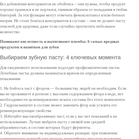
Без добавления консервантов не обойтись – они нужны, чтобы продукт
хорошо хранился и не портился, главным образом от попадания в тюбик
бактерий. За эти функции могут отвечать феноксиэтанол и/или бензоат
натрия. Не стоит бояться консервантов в составе – они не делают пасту
опасной для здоровья, даже если случайно проглотить небольшое
количество.
Понижают кислотность и вытягивают пломбы: 6 самых вредных
продуктов и напитков для зубов
Выбираем зубную пасту: 4 ключевых момента
Для ежедневного использования подходят профилактические пасты.
Лечебные пасты должны назначаться врачом по определенным
показаниям.
1. Не бойтесь паст с фтором — большинству людей он необходим. Если
вы не проживаете в регионе с высоким содержанием фтора в воде, нет
необходимости целенаправленно искать составы без этого компонента.
2. Гидроксиапатит в составе может заменить фтор или усилить его
реминерализующие свойства.
3. Избегайте высокоабразивных паст, если у вас нет показаний к их
использованию. Лучше выбрать пасту с низкой или средней
абразивностью, в составе которых будут ферменты.
4. Обратите внимание на индивидуальных реакции: при появлении
аллергических реакций или другого дискомфорта при использовании