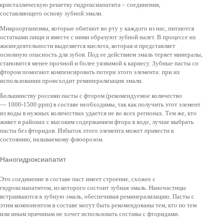
кристаллическую решетку гидроксиапатита – соединения,
составляющего основу зубной эмали.
Микроорганизмы, которые обитают во рту у каждого из нас, питаются
остатками пищи и вместе с ними образуют зубной налет. В процессе их
жизнедеятельности выделяется кислота, которая и представляет
основную опасность для зубов. Под ее действием эмаль теряет минералы,
становится менее прочной и более уязвимой к кариесу. Зубные пасты со
фтором помогают компенсировать потери этого элемента: при их
использовании происходит реминерализация эмали.
Большинству россиян пасты с фтором (рекомендуемое количество
— 1000-1500 ppm) в составе необходимы, так как получить этот элемент
из воды в нужных количествах удается не во всех регионах. Тем же, кто
живет в районах с высоким содержанием фтора в воде, лучше выбрать
пасты без фторидов. Избыток этого элемента может привести к
состоянию, называемому флюорозом.
Наногидроксиапатит
Это соединение в составе паст имеет строение, схожее с
гидроксиапатитом, из которого состоит зубная эмаль. Наночастицы
встраиваются в зубную эмаль, обеспечивая реминерализацию. Пасты с
этим компонентом в составе могут быть рекомендованы тем, кто по тем
или иным причинам не хочет использовать составы с фторидами.