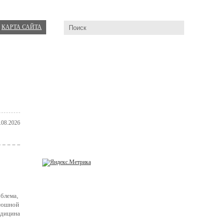
КАРТА САЙТА
.08.2026
облема,
брюшной
едицина