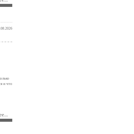
.08.2026
колько
я и что
е...