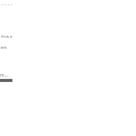
 боль и
ков.
е...