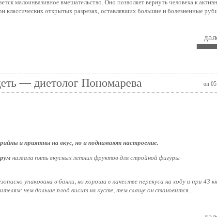
ется малоинвазивное вмешательство. Оно позволяет вернуть человека к актив
при классических открытых разрезах, оставлявших большие и болезненные рубц
дале
деть — диетолог Пономарева
on 05
рийны и приятны на вкус, но и поднимают настроение.
орум
назвала пять вкусных летних фруктов для стройной фигуры
зопасно упакована в банки, но хороша в качестве перекуса на ходу и при 43 к
телям: чем дольше плод висит на кусте, тем слаще он становится...
дале