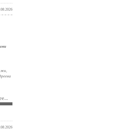
.08.2026
ными
ожи,
дреева
е...
.08.2026