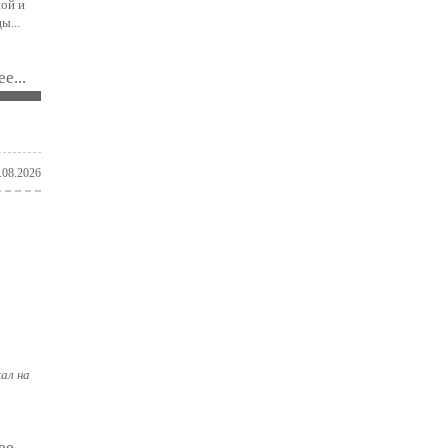
ной и
ы...
е...
.08.2026
кал на
е...