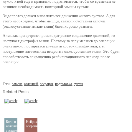
нужно к ней еще и правильно подготовиться, чтобы со временем не
возникла необходимость повторной замены сустава.
Эндопротез должен выполнять все движения живого сустава. А для
этого необходимо, чтобы мышцы, связки и суставная капсула
(околосуставные мягкие ткани) были хорошо развиты.
А так как при артрозе происходит резкое сокращение движений, то
наступает дистрофия мышц. Поэтому за пару месяцев до операции
очень важно постараться улучшить крово- и лимфо-токи, т. е.
поступление питательных веществ в околосуставные ткани. Это будет
способствовать сокращению реабилитационного периода после
операции.
Теги:
замена
,
коленный
,
операция
,
подготовка
,
сустав
Related Posts:
Боли в
Нейрохирургические
коленном
операции
суставе