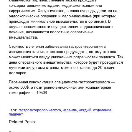
клинической картины. Лечение можно проходить
консервативными методами, медикаментозным или
хирургическим. Хирургическое, в свою очередь, делится на
эндоскопические операции и малоинвазивные (при которых
происходит минимальное вмешательство в организм). В
случае невозможности осуществления эндоскопического
лечения, назначаются полостные оперативные
вмешательства.
Стоимость лечения заболеваний гастроэнтерологии в
израильских клиниках сложно предугадать, потому что она
может меняться ввиду уникальных потребностей пациента. Так
цена оперативного вмешательства, которое будет проводиться
лучшими хирургами страны, может составить до 20 тысяч
долларов.
Первичная консультация специалиста-гастроэнтеролога —
около 500$, а позитронно-эмисионная или компьютерная
томографии — 1950$.
Теги:
гастроэнтерологического
,
израиле
,
каждый
,
отделение
,
пациент
Related Posts: