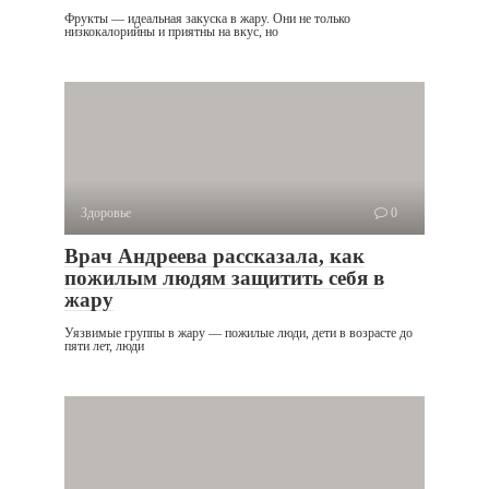
Фрукты — идеальная закуска в жару. Они не только
низкокалорийны и приятны на вкус, но
Здоровье
0
Врач Андреева рассказала, как
пожилым людям защитить себя в
жару
Уязвимые группы в жару — пожилые люди, дети в возрасте до
пяти лет, люди