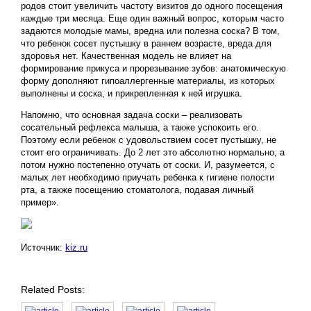
родов стоит увеличить частоту визитов до одного посещения
каждые три месяца. Еще один важный вопрос, которым часто
задаются молодые мамы, вредна или полезна соска? В том,
что ребенок сосет пустышку в раннем возрасте, вреда для
здоровья нет. Качественная модель не влияет на
формирование прикуса и прорезывание зубов: анатомическую
форму дополняют гипоаллергенные материалы, из которых
выполнены и соска, и прикрепленная к ней игрушка.
Напомню, что основная задача соски – реализовать
сосательный рефлекса малыша, а также успокоить его.
Поэтому если ребенок с удовольствием сосет пустышку, не
стоит его ограничивать. До 2 лет это абсолютно нормально, а
потом нужно постепенно отучать от соски. И, разумеется, с
малых лет необходимо приучать ребенка к гигиене полости
рта, а также посещению стоматолога, подавая личный
пример».
Источник:
kiz.ru
Related Posts: