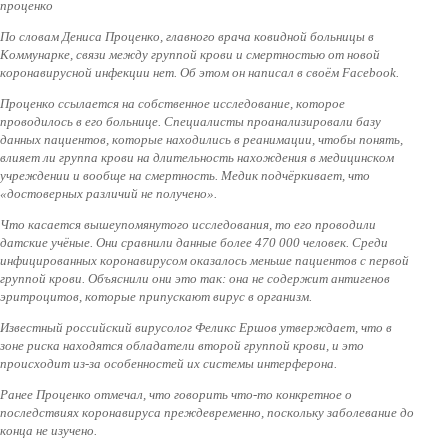
проценко
По словам Дениса Проценко, главного врача ковидной больницы в
Коммунарке, связи между группой крови и смертностью от новой
коронавирусной инфекции нет. Об этом он написал в своём Facebook.
Проценко ссылается на собственное исследование, которое
проводилось в его больнице. Специалисты проанализировали базу
данных пациентов, которые находились в реанимации, чтобы понять,
влияет ли группа крови на длительность нахождения в медицинском
учреждении и вообще на смертность. Медик подчёркивает, что
«достоверных различий не получено».
Что касается вышеупомянутого исследования, то его проводили
датские учёные. Они сравнили данные более 470 000 человек. Среди
инфицированных коронавирусом оказалось меньше пациентов с первой
группой крови. Объяснили они это так: она не содержит антигенов
эритроцитов, которые припускают вирус в организм.
Известный российский вирусолог Феликс Ершов утверждает, что в
зоне риска находятся обладатели второй группой крови, и это
происходит из-за особенностей их системы интерферона.
Ранее Проценко отмечал, что говорить что-то конкретное о
последствиях коронавируса преждевременно, поскольку заболевание до
конца не изучено.