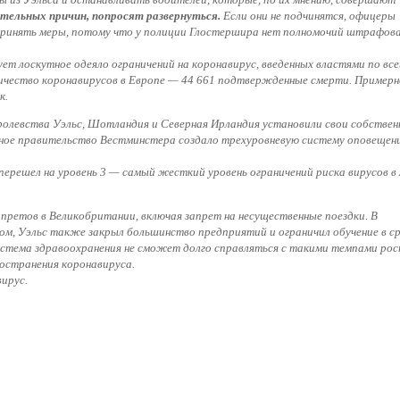
ельных причин, попросят развернуться.
Если они не подчинятся, офицеры
 принять меры, потому что у полиции Глостершира нет полномочий штрафов
 лоскутное одеяло ограничений на коронавирус, введенных властями по все
личество коронавирусов в Европе — 44 661 подтвержденные смерти. Примерн
к.
ролевства Уэльс, Шотландия и Северная Ирландия установили свои собствен
ное правительство Вестминстера создало трехуровневую систему оповещени
решел на уровень 3 — самый жесткий уровень ограничений риска вирусов в 
апретов в Великобритании, включая запрет на несущественные поездки. В
ом, Уэльс также закрыл большинство предприятий и ограничил обучение в с
истема здравоохранения не сможет долго справляться с такими темпами ро
остранения коронавируса.
ирус.