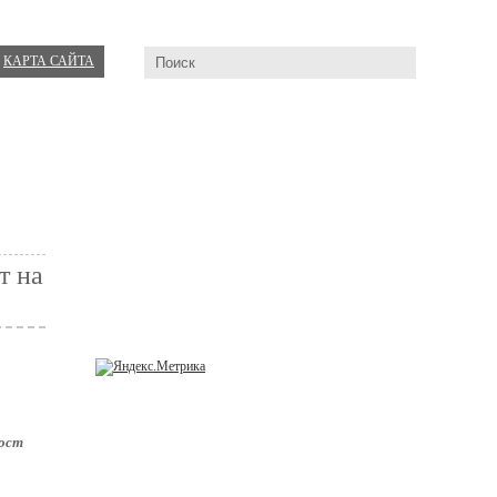
КАРТА САЙТА
т на
рост