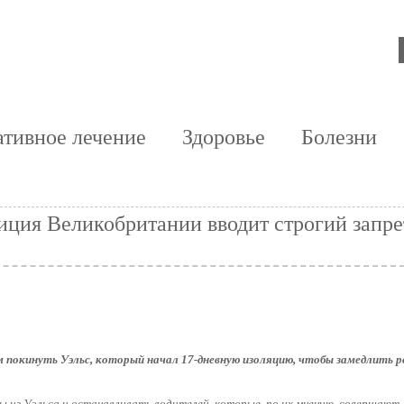
тивное лечение
Здоровье
Болезни
иция Великобритании вводит строгий запре
 покинуть Уэльс, который начал 17-дневную изоляцию, чтобы замедлить 
из Уэльса и останавливать водителей, которые, по их мнению, совершают