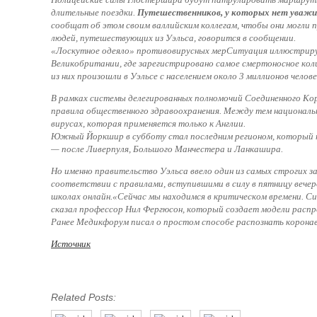
длительные поездки.
Путешественников, у которых нет уважит
сообщат об этом своим валлийским коллегам, чтобы они могли
людей, путешествующих из Уэльса, говорится в сообщении.
«Лоскутное одеяло» противовирусных мерСитуация иллюстрирует
Великобритании, где зарегистрировано самое смертоносное ко
из них произошли в Уэльсе с населением около 3 миллионов челове
В рамках системы делегированных полномочий Соединенного Ко
правила общественного здравоохранения. Между тем националь
вирусах, которая применяется только к Англии.
Южный Йоркшир в субботу стал последним регионом, который пе
— после Ливерпуля, Большого Манчестера и Ланкашира.
Но именно правительство Уэльса ввело один из самых строгих з
соответствии с правилами, вступившими в силу в пятницу вечер
школах онлайн.«Сейчас мы находимся в критическом времени. С
сказал профессор Нил Фергюсон, который создает модели распр
Ранее Медикфорум писал о простом способе распознать коронав
Источник
Related Posts: