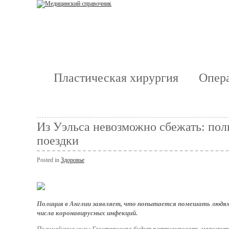
Пластическая хирургия
Опера
Из Уэльса невозможно сбежать: пол
поездки
Posted in
Здоровье
Полиция в Англии заявляет, что попытается помешать людям
числа коронавирусных инфекций.
Полицейские силы Глостершира будут патрулировать маршруты 