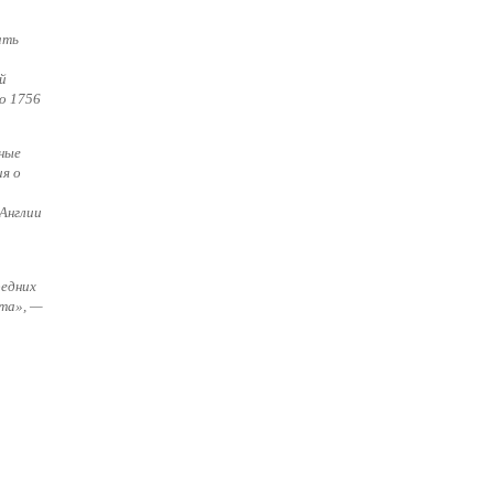
ать
й
о 1756
ные
я о
Англии
редних
ста», —