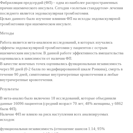
Фибрилляция предсердий (ФП) – одна из наиболее распространенных
причин ишемического инсульта. Сегодня «золотым стандартом» лечения
последнего является эндоваскулярная тромбэктомия.
Целью данного было изучение влияния ФП на исходы эндоваскулярной
тромбэктомии при ишемическом инсульте.
Методы
Работа является мета-анализом исследований, в которых изучались
эффекты эндоваскулярной тромбэктомии у пациентов с острым
ишемическим инсультом. В данной работе эффективность вмешательства
оценивалась в зависимости от наличия ФП.
В качестве конечных точек оценивались функциональная независимость
через 90 дней (0-2 балла по модифицированной шкале Рэнкина), смерть в
течение 90 дней, симптомные внутричерепные кровотечения и любые
внутричерепные кровотечения.
Результаты
В мета-анализ было включено 18 исследований, которые объединили
данные 16096 пациентов (средний возраст 70 лет; 48% женщины, у 6862
была ФП).
Наличие ФП не влияло на риск наступления всех анализируемых
исходов:
функциональная независимость (отношение шансов 1.14; 95%