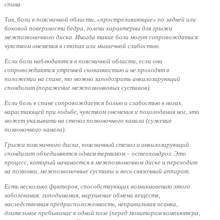
спина
Так, боли в поясничной области, «простреливающие» по задней или
боковой поверхности бедра, голени характерны для грыжи
межпозвоночного диска. Иногда такие боли могут сопровождаться
чувством онемения в стопах или мышечной слабостью.
Если боли наблюдаются в поясничной области, если они
сопровождаются утренней скованностью и не проходят в
положении на спине, то можно заподозрить анкилозирующий
спондилит (поражение межпозвонковых суставов).
Если боль в спине сопровождается болью и слабостью в ногах,
нарастающей при ходьбе, чувством онемения и похолодания ног, это
может указывать на стеноз позвоночного канала (сужение
позвоночного канала).
Грыжа поясничного диска, поясничный стеноз и анкилозирующий
спондилит объединяются одним термином – остеохондроз. Это
процесс, который начинается в межпозвоночном диске и переходит
на позвонки, межпозвоночные суставы и весь связочный аппарат.
Есть несколько факторов, способствующих возникновению этого
заболевания: гиподинамия, нарушение обмена веществ,
наследственная предрасположенность, неправильная осанка,
длительное пребывание в одной позе (перед монитором компьютера,