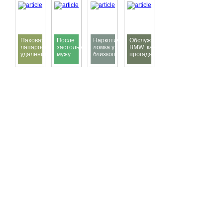
Паховая грыжа —
После
Наркотическая
Обслуживание
лапароскопическое
застолья
ломка у
BMW: как не
удаление с сеткой:
мужу
близкого: как
прогадать с
современный
стало
распознать
сервисом и не
подход к лечению
плохо: как
опасность и
переплатить
оценить
правильно
состояние
помочь
и не
потерять
время