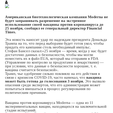
Американская биотехнологическая компания Moderna не
будет запрашивать разрешение на экстренное
использование своей вакцины против коронавируса до
25 ноября, сообщил ее генеральный директор Financial
Times.
Эта новость наносит удар по надеждам президента Дональда
Трампа на то, что перед выборами будет готов укол, чтобы
придать его кампании столь необходимый импульс.
Стефан Бансел сказал:«25 ноября — время, когда у нас будет
достаточно данных о безопасности, чтобы мы могли
поместить их в файл EUA, который мы отправим в FDA
(Управление по контролю за продуктами и лекарствами) —
при условии, что данные о безопасности хорошие, т. е.
вакцина считается безопасной».
Трамп, чье одобрение сильно повлияло на его действия в
связи с кризисом COVID-19, часто намекал, что
вакцина
может быть готова до голосования 3 ноября.
Это вызвало
опасения среди экспертов, что его администрация может
попытаться вмешаться в процесс регулирования по
политическим причинам.
Вакцина против коронавируса Moderna — одна из 11
экспериментальных вакцин, находящихся на заключительной
стадии испытаний.