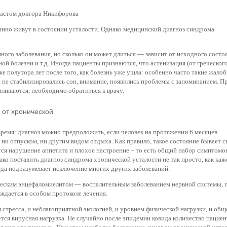
растом доктора Никифорова
оянно живут в состоянии усталости. Однако медицинский диагноз синдрома
ного заболевания, но сколько он может длиться — зависит от исходного состо
й болезни и т.д. Иногда пациенты признаются, что астенизация (от греческого
же полутора лет после того, как болезнь уже ушла: особенно часто такие жало
 не стабилизировались сон, внимание, появились проблемы с запоминанием. П
иливаются, необходимо обратиться к врачу.
 от хронической
ремя: диагноз можно предположить, если человек на протяжении 6 месяцев
ни отпуском, ни другим видом отдыха. Как правило, такое состояние бывает с
ся нарушение аппетита и плохое настроение – то есть общий набор симптомов
ко поставить диагноз синдрома хронической усталости не так просто, как каж
егда подразумевает исключение многих других заболеваний.
ическим энцефаломиелитом — воспалительным заболеванием нервной системы, 
ждается в особом протоколе лечения.
стресса, и неблагоприятной экологией, и уровнем физической нагрузки, и общ
тся вирусная нагрузка. Не случайно после эпидемии ковида количество пациен