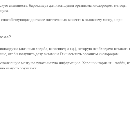
кую активность, барокамера для насыщения организма кислородом, методы
нуса.
 способствующие доставке питательных веществ к головному мозгу, а при
дрома?
онагрузка (активная ходьба, велосипед и т.д.), которую необходимо вставить 
ице, чтобы получить дозу витамина D и насытить организм кислородом.
позволяющую мозгу получать новую информацию. Хороший вариант – хобби, к
нно чему-то обучаться.