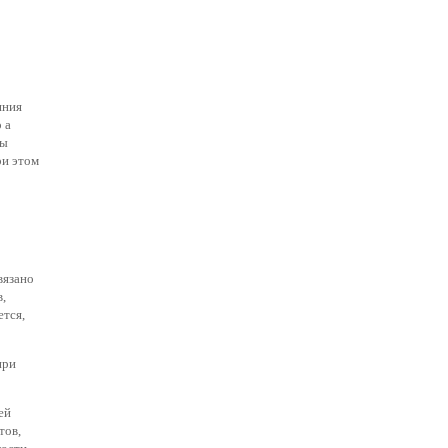
яния
 a
бы
ри этом
вязано
,
ется,
при
ей
тов,