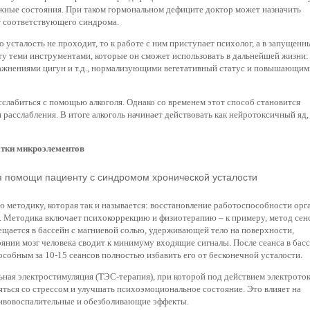
ожные состояния. При таком гормональном дефиците доктор может назначить
т соответствующего синдрома.
о усталость не проходит, то к работе с ним приступает психолог, а в запущенн
ту теми инструментами, которые он сможет использовать в дальнейшей жизни:
ражнениями цигун и т.д., нормализующими вегетативный статус и повышающим
сслабиться с помощью алкоголя. Однако со временем этот способ становится
 расслабления. В итоге алкоголь начинает действовать как нейротоксичный яд,
атки микроэлементов
я помощи пациенту с синдромом хронической усталости
ю методику, которая так и называется: восстановление работоспособности орг
и. Методика включает психокоррекцию и физиотерапию – к примеру, метод се
ещается в бассейн с магниевой солью, удерживающей тело на поверхности,
оянии мозг человека сводит к минимуму входящие сигналы. После сеанса в бас
собным за 10-15 сеансов полностью избавить его от бесконечной усталости.
ьная электростимуляция (ТЭС-терапия), при которой под действием электроток
ться со стрессом и улучшать психоэмоциональное состояние. Это влияет на
тивовоспалительные и обезболивающие эффекты.