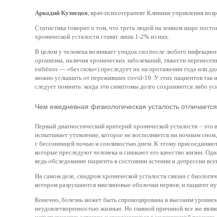
Аркадий Кузнецов
, врач-психотерапевт Клиники управления воз
Статистика говорит о том, что треть людей на земном шаре пост
хронической усталости ставят лишь 1-2% из них.
В целом у человека возникает упадок сил после любого инфекцион
организма, наличия хронических заболеваний, тяжести перенесенно
esthénos — «без силы») преследует их на протяжении года или да
можно услышать от переживших covid-19. У этих пациентов так и
следует помнить: когда эти симптомы долго сохраняются либо ус
Чем ежедневная физиологическая усталость отличается
Первый диагностический критерий хронической усталости – это в
испытывает утомление, которое не восполняется ни ночным сном, 
с бессонницей ночью и сонливостью днем. К этому присоединяют
которые преследуют человека и снижают его качество жизни. Одна
ведь обследование пациента в состоянии астении и депрессии вс
На самом деле, синдром хронической усталости связан с биолог
котором разрушаются миелиновые оболочки нервов, и пациент ну
Конечно, болезнь может быть спровоцирована и высоким уровнем 
неудовлетворенностью жизнью. Но главной причиной все же являе