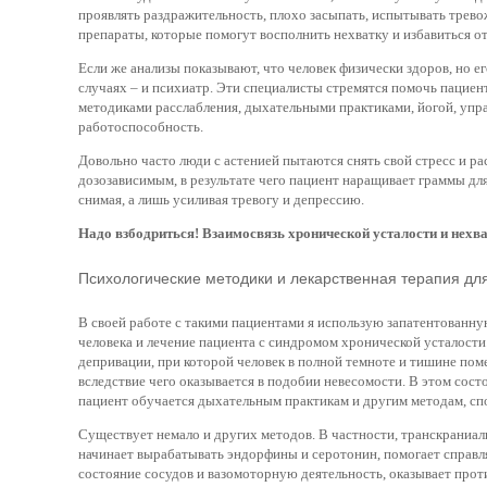
проявлять раздражительность, плохо засыпать, испытывать трев
препараты, которые помогут восполнить нехватку и избавиться о
Если же анализы показывают, что человек физически здоров, но ег
случаях – и психиатр. Эти специалисты стремятся помочь пациен
методиками расслабления, дыхательными практиками, йогой, уп
работоспособность.
Довольно часто люди с астенией пытаются снять свой стресс и ра
дозозависимым, в результате чего пациент наращивает граммы для
снимая, а лишь усиливая тревогу и депрессию.
Надо взбодриться! Взаимосвязь хронической усталости и нехв
Психологические методики и лекарственная терапия дл
В своей работе с такими пациентами я использую запатентованну
человека и лечение пациента с синдромом хронической усталост
депривации, при которой человек в полной темноте и тишине пом
вследствие чего оказывается в подобии невесомости. В этом сост
пациент обучается дыхательным практикам и другим методам, спо
Существует немало и других методов. В частности, транскраниал
начинает вырабатывать эндорфины и серотонин, помогает справля
состояние сосудов и вазомоторную деятельность, оказывает про