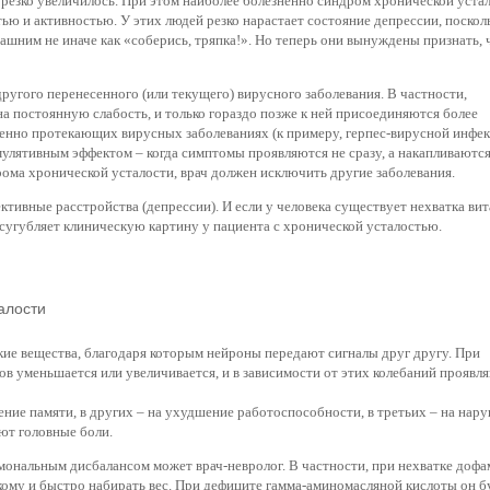
зко увеличилось. При этом наиболее болезненно синдром хронической уста
ью и активностью. У этих людей резко нарастает состояние депрессии, поскол
шним не иначе как «соберись, тряпка!». Но теперь они вынуждены признать, 
ругого перенесенного (или текущего) вирусного заболевания. В частности,
 постоянную слабость, и только гораздо позже к ней присоединяются более
енно протекающих вирусных заболеваниях (к примеру, герпес-вирусной инфе
улятивным эффектом – когда симптомы проявляются не сразу, а накапливаются
рома хронической усталости, врач должен исключить другие заболевания.
ктивные расстройства (депрессии). И если у человека существует нехватка ви
усугубляет клиническую картину у пациента с хронической усталостью.
алости
ие вещества, благодаря которым нейроны передают сигналы друг другу. При
в уменьшается или увеличивается, и в зависимости от этих колебаний проявл
ние памяти, в других – на ухудшение работоспособности, в третьих – на нар
ют головные боли.
мональным дисбалансом может врач-невролог. В частности, при нехватке доф
кому и быстро набирать вес. При дефиците гамма-аминомасляной кислоты он б