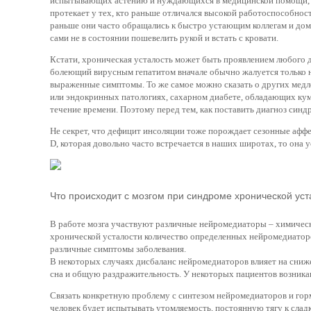
испытывающих астению и нуждающихся в медицинской помощи, ре
протекает у тех, кто раньше отличался высокой работоспособност
раньше они часто обращались к быстро устающим коллегам и дома
сами не в состоянии пошевелить рукой и встать с кровати.
Кстати, хроническая усталость может быть проявлением любого д
болеющий вирусным гепатитом вначале обычно жалуется только на
выраженные симптомы. То же самое можно сказать о других медл
или эндокринных патологиях, сахарном диабете, обладающих кум
течение времени. Поэтому перед тем, как поставить диагноз синд
Не секрет, что дефицит инсоляции тоже порождает сезонные аффе
D, которая довольно часто встречается в наших широтах, то она 
Что происходит с мозгом при синдроме хронической уст
В работе мозга участвуют различные нейромедиаторы – химическ
хронической усталости количество определенных нейромедиаторо
различные симптомы заболевания.
В некоторых случаях дисбаланс нейромедиаторов влияет на сниже
сна и общую раздражительность. У некоторых пациентов возника
Связать конкретную проблему с синтезом нейромедиаторов и гор
человек будет испытывать утомляемость, постоянную тягу к слад