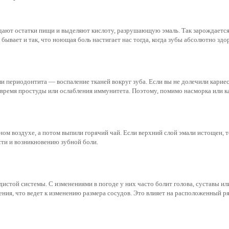
едают остатки пищи и выделяют кислоту, разрушающую эмаль. Так зарождается 
о бывает и так, что ноющая боль настигает нас тогда, когда зубы абсолютно з
 периодонтита — воспаление тканей вокруг зуба. Если вы не долечили кариес,
время простуды или ослабления иммунитета. Поэтому, помимо насморка или ка
ном воздухе, а потом выпили горячий чай. Если верхний слой эмали истощен, 
ти и возникновению зубной боли.
стой системы. С изменениями в погоде у них часто болит голова, суставы или л
ия, что ведет к изменению размера сосудов. Это влияет на расположенный ря