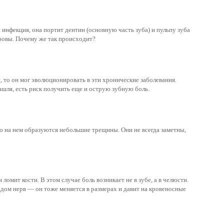
инфекция, она портит дентин (основную часть зуба) и пульпу зуба
доровы. Почему же так происходит?
 то он мог эволюционировать в эти хронические заболевания.
шля, есть риск получить еще и острую зубную боль.
то на нем образуются небольшие трещины. Они не всегда заметны,
омит кости. В этом случае боль возникает не в зубе, а в челюсти.
дом нерв — он тоже меняется в размерах и давит на кровеносные