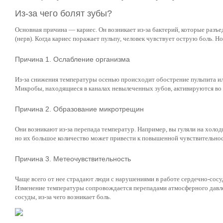
Из-за чего болят зубы?
Основная причина — кариес. Он возникает из-за бактерий, которые разъ
(нерв). Когда кариес поражает пульпу, человек чувствует острую боль. Н
Причина 1. Ослабление организма
Из-за снижения температуры осенью происходит обострение пульпита или
Микробы, находящиеся в каналах невылеченных зубов, активируются во 
Причина 2. Образование микротрещин
Они возникают из-за перепада температур. Например, вы гуляли на холод
но их большое количество может привести к повышенной чувствительнос
Причина 3. Метеочувствительность
Чаще всего от нее страдают люди с нарушениями в работе сердечно-сосуди
Изменение температуры сопровождается перепадами атмосферного давлен
сосуды, из-за чего возникает боль.