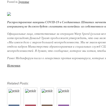
Posted in
Здоровье
Распространение вакцины COVID-19 в Соединенных Штатах начнется в
американец не должен будет «платить ни копейки» из собственного к
Официальные лица, ответственные за операцию
Warp Speed (
усилия не
хотя президент Дональд Трамп продолжает утверждать, что она може
«Мы имеем дело с миром большой неопределенности. Мы не знаем времени
отдела кадров Министерства здравоохранения и социальных служб США
неопределенностей. Я думаю, что сообщение, которое мы хотим, чтобы
Ранее Медикфорум писал о лекарствах против коронавируса, которые 
Источник
Related Posts: