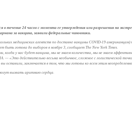
 течение 24 часов с момента ее утверждения или разрешения на экстренн
армана за вакцина, заявили федеральные чиновники.
скольких медицинских агентств по доставке вакцины COVID-19 американцам) 
т быть готова до выборов в ноябре 3, сообщает
The New York Times.
, когда у нас будет вакцина, мы не знаем количества, мы не знаем эффектив
. — «Это действительно весьма необычное, сложное с логистической точки 
 вы оставили, заключается в том, что мы готовы ко всем этим неопределенн
могут вызвать аритмию сердца.