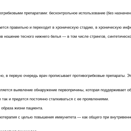
грибковыми препаратами: бесконтрольное использование (без назначен
ивается правильно и переходит в хроническую стадию, в хроническую инф
ов ношение тесного нижнего белья — в том числе стрингов, синтетическ
о, в первую очередь врач прописывает противогрибковые препараты. Эт
ляется выявление обнаружение первопричины, которая поддерживает об
 так и придется постоянно сталкиваться с ее проявлениями.
 образа жизни пациента.
отерапия с целью повышения иммунитета — как общего при внутривенно