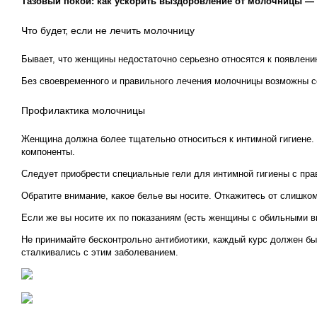
Тазовый покой: как ускорить выздоровление от молочницы — 
Что будет, если не лечить молочницу
Бывает, что женщины недостаточно серьезно относятся к появлен
Без своевременного и правильного лечения молочницы возможны се
Профилактика молочницы
Женщина должна более тщательно относиться к интимной гигиене. Н
компоненты.
Следует приобрести специальные гели для интимной гигиены с пр
Обратите внимание, какое белье вы носите. Откажитесь от слишком
Если же вы носите их по показаниям (есть женщины с обильными в
Не принимайте бесконтрольно антибиотики, каждый курс должен б
сталкивались с этим заболеванием.