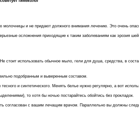
советует гинеколог
ию молочницы и не придают должного внимания лечению. Это очень опас
рьезные осложнения приходящие к таким заболеваниям как эрозия шейки 
е стоит использовать обычное мыло, гели для душа, средства, в состав
авильно подобранным и выверенным составом.
 тесного и синтетического. Менять белье нужно регулярно, а вот испол
ыделениями), то хотя бы ночью постарайтесь обойтись без прокладок.
ыть согласован с вашим лечащим врачом. Параллельно вы должны след