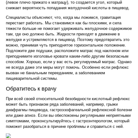
(левое плечо прижато к матрацу), то создается угол, который
снижает вероятность попадания желудочной кислоты в пищевод.
Специалисты объясняют, что, когда мы ложимся, гравитация
перестает работать. Мы становимся как бы плоскими, и сила
тяжести больше не помогает удерживать желудочное содержимое
там, где оно должно быть. Жидкости приходят в движение в
желудке и устремляются в пищевод. Поэтому предотвратить это
можно, принимая чуть приподнятое горизонтальное положение.
Подложите две подушки, расположите матрас под наклоном или
приподнимите изголовье кровати каким-либо другим безопасным
способом. Хорошо, если у вас есть регулируемый матрас. Однако
не всегда даже эти меры могут помочь. Особенно если рефлюкс
вызван не банальным перееданием, а заболеванием
пищеварительной системы.
Обратитесь к врачу
При всей своей относительной безобидности кислотный рефлюкс
может быть признаком ряда заболеваний, например, грыжи
диафрагмы пищевода, гастроэзофагеальной рефлюксной болезни
или даже апноэ. Если вы обеспокоены регулярными неприятными
симптомами, проконсультируйтесь с гастроэнтерологом, который
поможет разобраться в причине проблемы и справиться с ней.