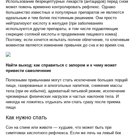
Использование безрецептурных лекарств (антацидов) перед сном
может помочь временно контролировать рефлюкс. Однако
большинство известных и популярных препаратов не являются
идеальным и тем более постоянным решением. Они просто
нейтрализуют кислоту в желудке (при заболеваниях
используются другие препараты, в том числе подавляющие
секрецию соляной кислоты и продвижение пищевого комка) .
Поэтому, если хочется испытать полное облегчение, то ключевым
моментом является изменение привычек до сна и во время сна.
Найти выход: как справиться с запором и к чему может
привести самолечение
Полезными привычками могут стать исключение больших порций
пищи, газированных и алкогольных напитков, снижение массы
тела (при ее избытке), адекватный питьевой режим, исключение
чрезмерных физических нагрузок и частых наклонов тела. И
никогда не ложитесь отдыхать или спать сразу после приема
пищи.
Как нужно спать
Сон на спине или животе — худшее, что может быть при
симптомах кислотного рефлюкса. Если же лечь на левый бок