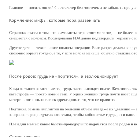
Главное — носить мягкий бюстгальтер без косточек и не забывать про увл
Кормление: мифы, которые пора развенчать
Страшная сказка о том, что «импланты отравляют молоко», — не более ч
смешается с молоком. Исследования FDA давно подтвердили: кормить с 
Другое дело — технические нюансы операции. Если разрез делали вокруг
спокойно кормят грудью, а те, у кого молока меньше, обычно сталкивают
После родов: грудь не «портится», а эволюционирует
Когда лактация заканчивается, грудь часто выглядит иначе. Железистая т
катастрофа — просто новый этап. У одних женщин грудь почти возвращает
материнского опыта или скорректировать то, что не нравится.
Подтяжка, замена имплантов на больший объем или даже их удаление — в
завершения репродуктивного этапа, чтобы «обновить» грудь раз и навсег
План для мамы: какие бьюти-процедуры понадобятся после родов и к
Самое главное