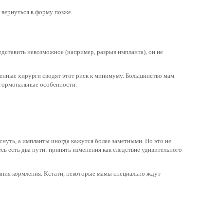
е вернуться в форму позже.
едставить невозможное (например, разрыв импланта), он не
менные хирурги сводят этот риск к минимуму. Большинство мам
и гормональные особенности.
иснуть, а импланты иногда кажутся более заметными. Но это не
ь есть два пути: принять изменения как следствие удивительного
ания кормления. Кстати, некоторые мамы специально ждут