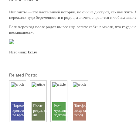
Импланты — это часть вашей истории, но они не диктуют, как вам жить.
пережило чудо беременности и родов, а значит, справится с любым вашим 
Если через год после родов вы все еще ловите себя на мысли, что грудь 
восхищаюсь».
Источник:
kiz.ru
Related Posts:
Нормально ли
После
Роль
Токофобия:
кровотечение
родов: стоит
мужчины в
когда страх
во время
ли
подготовке к
перед
беременности?
использовать
беременности:
родами
бандажи для
вклад,
становится
укрепления
который
проблемой
мышц
нельзя