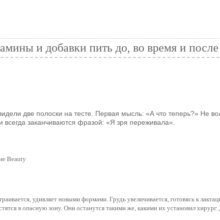
амины и добавки пить до, во время и посл
видели две полоски на тесте. Первая мысль: «А что теперь?» Не в
и всегда заканчиваются фразой: «Я зря переживала».
ие Beauty
раивается, удивляет новыми формами. Грудь увеличивается, готовясь к лактаци
тятся в опасную зону. Они останутся такими же, какими их установил хирург. 