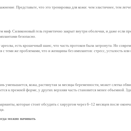
ажнение. Представьте, что это тренировка для кожи: чем эластичнее, тем легч
ем миф. Силиконовый гель герметично закрыт внутри оболочки, и даже если пр
имплантами безопасно.
 ареолы, есть крошечный шанс, что часть протоков была затронута. Но совре
ся с теми же проблемами, что и женщины без имплантов: стресс, усталость ил
кань уменьшается, кожа, растянутая за месяцы беременности, может слегка обв
ся к прежней форме, у других верхняя часть становится менее объемной. Здес
арианты, которые стоит обсудить с хирургом через 6–12 месяцев после оконч
да.
огда можно начинать