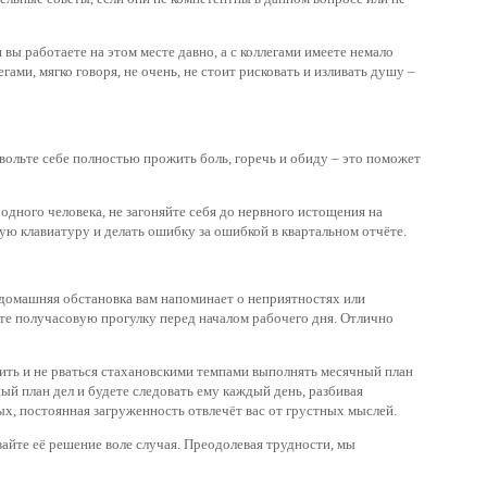
вы работаете на этом месте давно, а с коллегами имеете немало
ами, мягко говоря, не очень, не стоит рисковать и изливать душу –
вольте себе полностью прожить боль, горечь и обиду – это поможет
одного человека, не загоняйте себя до нервного истощения на
ую клавиатуру и делать ошибку за ошибкой в квартальном отчёте.
и домашняя обстановка вам напоминает о неприятностях или
айте получасовую прогулку перед началом рабочего дня. Отлично
ить и не рваться стахановскими темпами выполнять месячный план
ый план дел и будете следовать ему каждый день, разбивая
ых, постоянная загруженность отвлечёт вас от грустных мыслей.
авайте её решение воле случая. Преодолевая трудности, мы