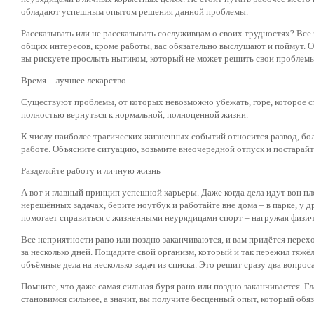
обладают успешным опытом решения данной проблемы.
Рассказывать или не рассказывать сослуживцам о своих трудностях? Все з
общих интересов, кроме работы, вас обязательно выслушают и поймут. Одн
вы рискуете прослыть нытиком, который не может решить свои проблем
Время – лучшее лекарство
Существуют проблемы, от которых невозможно убежать, горе, которое ст
полностью вернуться к нормальной, полноценной жизни.
К числу наиболее трагических жизненных событий относится развод, боле
работе. Объясните ситуацию, возьмите внеочередной отпуск и постарайт
Разделяйте работу и личную жизнь
А вот и главный принцип успешной карьеры. Даже когда дела идут вон п
нерешённых задачах, берите ноутбук и работайте вне дома – в парке, у 
помогает справиться с жизненными неурядицами спорт – нагружая физиче
Все неприятности рано или поздно заканчиваются, и вам придётся перех
за несколько дней. Пощадите свой организм, который и так пережил тяжё
объёмные дела на несколько задач из списка. Это решит сразу два вопро
Помните, что даже самая сильная буря рано или поздно заканчивается. Гл
становимся сильнее, а значит, вы получите бесценный опыт, который об