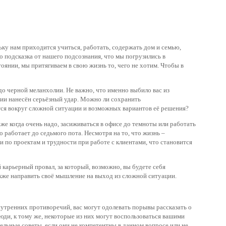
ку нам приходится учиться, работать, содержать дом и семью,
 подсказка от нашего подсознания, что мы погрузились в
янии, мы притягиваем в свою жизнь то, чего не хотим. Чтобы в
 до черной меланхолии. Не важно, что именно выбило вас из
ции нанесён серьёзный удар. Можно ли сохранить
тятся вокруг сложной ситуации и возможных вариантов её решения?
аже когда очень надо, засиживаться в офисе до темноты или работать
о работает до седьмого пота. Несмотря на то, что жизнь –
и по проектам и трудности при работе с клиентами, что становится
 карьерный провал, за который, возможно, вы будете себя
акже направить своё мышление на выход из сложной ситуации.
внутренних противоречий, вас могут одолевать порывы рассказать о
люди, к тому же, некоторые из них могут воспользоваться вашими
дельные советы, если они не компетентны в данном вопросе или не