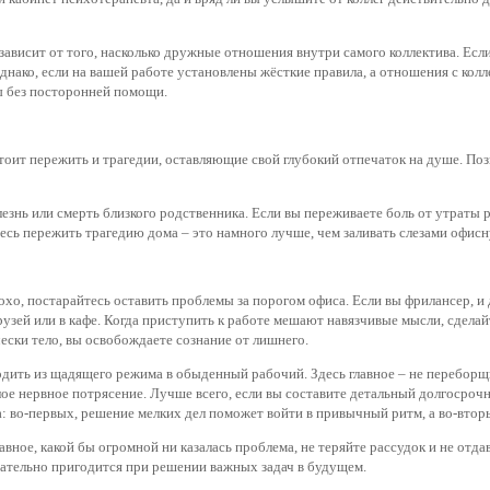
ависит от того, насколько дружные отношения внутри самого коллектива. Если 
ако, если на вашей работе установлены жёсткие правила, а отношения с коллег
ы без посторонней помощи.
оит пережить и трагедии, оставляющие свой глубокий отпечаток на душе. Поз
знь или смерть близкого родственника. Если вы переживаете боль от утраты р
есь пережить трагедию дома – это намного лучше, чем заливать слезами офисн
лохо, постарайтесь оставить проблемы за порогом офиса. Если вы фрилансер, 
друзей или в кафе. Когда приступить к работе мешают навязчивые мысли, сдел
ски тело, вы освобождаете сознание от лишнего.
одить из щадящего режима в обыденный рабочий. Здесь главное – не переборщ
лое нервное потрясение. Лучше всего, если вы составите детальный долгосрочн
са: во-первых, решение мелких дел поможет войти в привычный ритм, а во-втор
авное, какой бы огромной ни казалась проблема, не теряйте рассудок и не отд
язательно пригодится при решении важных задач в будущем.