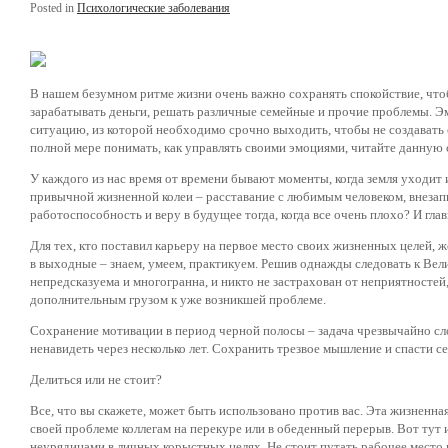
Posted in
Психологические заболевания
В нашем безумном ритме жизни очень важно сохранять спокойствие, что
зарабатывать деньги, решать различные семейные и прочие проблемы. Эм
ситуацию, из которой необходимо срочно выходить, чтобы не создавать 
полной мере понимать, как управлять своими эмоциями, читайте данную
У каждого из нас время от времени бывают моменты, когда земля уходит и
привычной жизненной колеи – расставание с любимым человеком, внезап
работоспособность и веру в будущее тогда, когда все очень плохо? И гла
Для тех, кто поставил карьеру на первое место своих жизненных целей, ж
в выходные – знаем, умеем, практикуем. Решив однажды следовать к Велик
непредсказуема и многогранна, и никто не застрахован от неприятностей
дополнительным грузом к уже возникшей проблеме.
Сохранение мотивации в период черной полосы – задача чрезвычайно сло
ненавидеть через несколько лет. Сохранить трезвое мышление и спасти с
Делиться или не стоит?
Все, что вы скажете, может быть использовано против вас. Эта жизненна
своей проблеме коллегам на перекуре или в обеденный перерыв. Вот тут 
неурядицами в личных корыстных целях. Не стоит путать рабочее место и