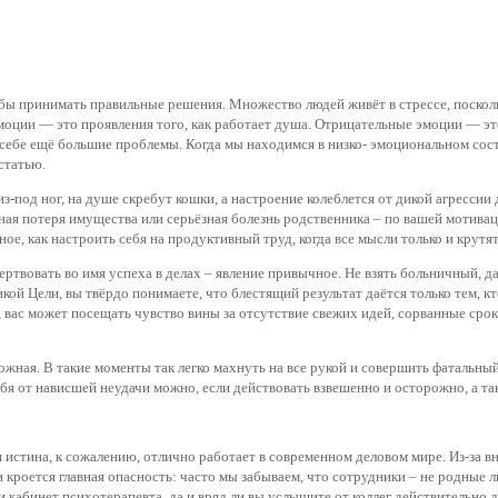
бы принимать правильные решения. Множество людей живёт в стрессе, посколь
оции — это проявления того, как работает душа. Отрицательные эмоции — это
себе ещё большие проблемы. Когда мы находимся в низко- эмоциональном состо
 статью.
з-под ног, на душе скребут кошки, а настроение колеблется от дикой агрессии
ная потеря имущества или серьёзная болезнь родственника – по вашей мотива
вное, как настроить себя на продуктивный труд, когда все мысли только и кру
ертвовать во имя успеха в делах – явление привычное. Не взять больничный, д
ой Цели, вы твёрдо понимаете, что блестящий результат даётся только тем, кт
, вас может посещать чувство вины за отсутствие свежих идей, сорванные срок
жная. В такие моменты так легко махнуть на все рукой и совершить фатальный
ебя от нависшей неудачи можно, если действовать взвешенно и осторожно, а т
я истина, к сожалению, отлично работает в современном деловом мире. Из-за 
и кроется главная опасность: часто мы забываем, что сотрудники – не родные 
 кабинет психотерапевта, да и вряд ли вы услышите от коллег действительно 