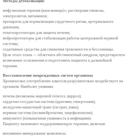
Методы детоксикации:
инфузионная терапия (капельницы) с растворами глюкозы,
электролитов, витаминов;
препараты для нормализации сердечного ритма, артериального
давления;
гепатопротекторы для защиты печени;
нейропротекторы для стабилизации работы центральной нервной
системы;
седативные средства для снижения тревожности и бессонницы.
Цель этого этапа — облегчить абстинентный синдром, предотвратить
возможные осложнения и подготовить пациента к дальнейшей
терапии.
Восстановление поврежденных систем организма
Хроническое употребление алкоголя разрушительно воздействует на
организм. Наиболее уязвимы:
печень (возможны жировой гепатоз, цирроз);
сердечно-сосудистая система (аритмии, гипертония);
желудочно-кишечный тракт (гастрит, язвы);
нервная система (полинейропатии, энцефалопатии);
иммунитет (повышенная уязвимость к инфекциям).
Пациенту назначают поддерживающую терапию, включая:
витаминно-минеральные комплексы;