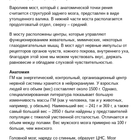
Варолиев мост, который с анатомической точки рения
считается структурой заднего мозга, представлен в виде
утолщенного валика. В нижней части моста располагается
продолговатый отдел, сверху – средний.
В мосту расположены центры, которые управляют
функционированием жевательных, мимических, некоторых
глазодвигательных мышц. В мост идут нервные импульсы от
рецепторов органов чувств, кожного покрова, внутреннего уха,
благодаря этой зоне мы можем чувствовать вкус, держать
равновесие и обладаем слуховой чувствительностью.
Анатомия
ГМ как энергетический, контрольный, организационный центр
нервной системы хранится в нейрокраниуме. У взрослых
людей его объем (вес) составляет около 1500 г. Однако,
специализированная литература показывает большую
изменчивость массы ГМ (как у человека, так и у животных,
например, у обезьян). Наименьший вес – 241 г и 369 г, а также
самый большой вес – 2850 г были найдены у представителей
популяции с тяжелой умственной отсталостью. Отличается и
объем между полами. Вес мужского мозга примерно на 100 г
больше, чем женского.
Головной мозг, наряду со спинным, образует ЦНС. Мозг