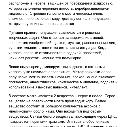
расположен в черепе, защищен от повреждения жидкостью,
которой заполнена черепная полость, цереброспинальной
жидкостью. Строение головного мозга человека очень
сложное – оно включает кору, делящуюся на 2 полушария,
которые функционально различаются.
Функция правого полушария заключается в решении
творческих задач. Оно отвечает за выражение эмоций,
восприятие изображений, цветов, музыки, распознавание лиц,
чувствительность, является источником интуиции. Когда
человек впервые сталкивается с задачей, проблемой,
начинает работать именно это полушарие.
Левое полушарие доминирует при задачах, с которыми
человек уже научился справляться. Метафорически левое
полушарие можно назвать научным, поскольку оно включает
логическое, аналитическое, критическое мышление, подсчет и
использование языковых навыков, интеллект.
В составе мозга имеются 2 вещества – серое и белое. Серое
вещество на поверхности мозга производит кору. Белое
вещество состоит из большого количества аксонов с
миелиновыми оболочками. Оно находится под серым
веществом. Связки белого вещества, проходящие через ЦНС,
называются нервными трактами. Эти тракты обеспечивают
передачу сигналов другим структурам ЦНС. В зависимости от