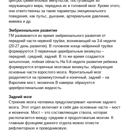
центростремительных импульсов, поступающих из
окружающего мира, передача их в головной мозг. Кроме этого,
они ответственны за такие параметры эмоционального
поведения, как пульс, дыхание, артериальное давление,
мимика и др.
Эмбриональное развитие
ГМ развивается во время эмбрионального развития от
передней части нервной трубки, возникающей на 3-й неделе
(20-27 день развития). В головном конце нейронной трубки
формируются 3 первичные церебральные везикулы –
передний, средний, задний. В то же время создаются
затылочная, лобная область.На 5-й неделе развития ребенка
формируются вторичные мозговые везикулы, образующие
основные части взрослого мозга. Фронтальный мозг
разделяется на промежуточный и конечный, задний – на
Варолиев мост, мозжечок.В камерах образуется
цереброспинальная жидкость.
Задний мозг
Строение мозга человека предусматривает наличие заднего
мозга. Этот отдел включает в себя две основные части – мост
и мозжечок. Мост – это составляющая ствола, которая
располагается между средним и продолговатым мозгом. К
главным функциям данного отдела можно отнести
рефлекторную и проводниковую.