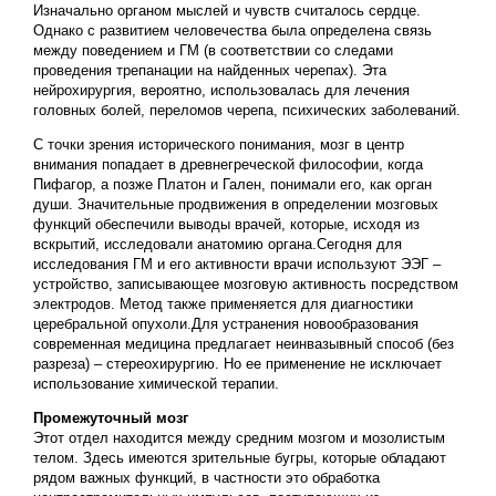
Изначально органом мыслей и чувств считалось сердце.
Однако с развитием человечества была определена связь
между поведением и ГМ (в соответствии со следами
проведения трепанации на найденных черепах). Эта
нейрохирургия, вероятно, использовалась для лечения
головных болей, переломов черепа, психических заболеваний.
С точки зрения исторического понимания, мозг в центр
внимания попадает в древнегреческой философии, когда
Пифагор, а позже Платон и Гален, понимали его, как орган
души. Значительные продвижения в определении мозговых
функций обеспечили выводы врачей, которые, исходя из
вскрытий, исследовали анатомию органа.Сегодня для
исследования ГМ и его активности врачи используют ЭЭГ –
устройство, записывающее мозговую активность посредством
электродов. Метод также применяется для диагностики
церебральной опухоли.Для устранения новообразования
современная медицина предлагает неинвазывный способ (без
разреза) – стереохирургию. Но ее применение не исключает
использование химической терапии.
Промежуточный мозг
Этот отдел находится между средним мозгом и мозолистым
телом. Здесь имеются зрительные бугры, которые обладают
рядом важных функций, в частности это обработка