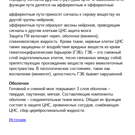
функции пути делятся на афферентные и эфферентные:
афферентные пути приносят сигналы к серому веществу из
другой группы нейронов;
эфферентные пути образуют аксоны нейронов, приводящие
сигналы к другим клеткам ЦНС.ащита мозга
Защита ГМ включает череп, оболочки (менинги),
спинномозговую жидкость. Кроме ткани, нервные клетки ЦНС
также защищены от воздействия вредных веществ из крови
гематоэнцефалическим барьером (ГЭБ). ГЭБ – это смежный
слой эндотелиальных клеток, тесно связанных между собой,
препятствующих прохождению веществ через межклеточные
пространства. В патологических состояниях, таких как
воспаление (менингит), целостность ГЭБ бывает нарушенной.
Оболочки
Головной и спинной мозг покрывают 3 слоя оболочек –
твердая, паутинная, мягкая. Составляющие компоненты
оболочек – соединительные ткани мозга. Общая их функция
состоит в защите ЦНС, кровеносных сосудов, снабжающих
ЦНС, сбор цереброспинальной жидкости.
Источник