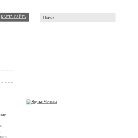
КАРТА САЙТА
ение
ль
,
чаев