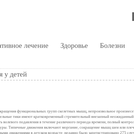
тивное лечение
Здоровье
Болезни
 у детей
сокращения функциональных групп скелетных мышц, непроизвольное произнес
гательные тики имеют кратковременный стремительный внезапный неожиданный
 волевого подавления в течение различного периода времени, полный контро
атуры. Типичные движения включают моргание, сокращение мышц шеи или плеч
ными движениями в детском возрасте, недавно было зарегистрировано 275 слу