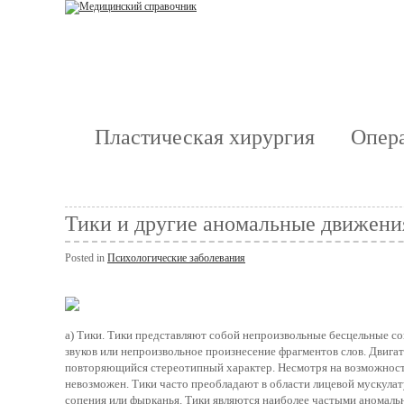
Пластическая хирургия
Опера
Тики и другие аномальные движения
Posted in
Психологические заболевания
а) Тики. Тики представляют собой непроизвольные бесцельные 
звуков или непроизвольное произнесение фрагментов слов. Дви
повторяющийся стереотипный характер. Несмотря на возможность
невозможен. Тики часто преобладают в области лицевой мускул
сопения или фырканья. Тики являются наиболее частыми аномаль