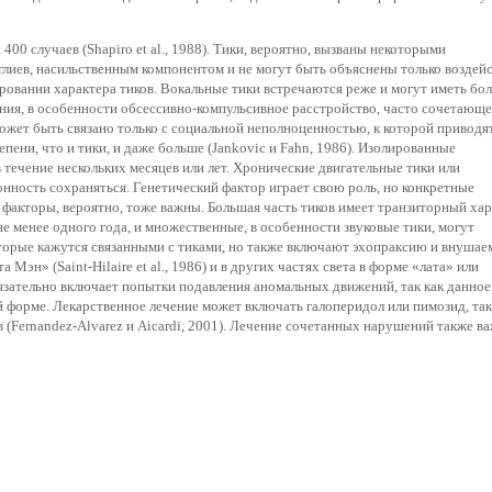
00 случаев (Shapiro et al., 1988). Тики, вероятно, вызваны некоторыми
глиев, насильственным компонентом и не могут быть объяснены только воздей
ровании характера тиков. Вокальные тики встречаются реже и могут иметь бо
ния, в особенности обсессивно-компульсивное расстройство, часто сочетающе
может быть связано только с социальной неполноценностью, к которой приводя
ени, что и тики, и даже больше (Jankovic и Fahn, 1986). Изолированные
 течение нескольких месяцев или лет. Хронические двигательные тики или
нность сохраняться. Генетический фактор играет свою роль, но конкретные
 факторы, вероятно, тоже важны. Большая часть тиков имеет транзиторный хар
е менее одного года, и множественные, в особенности звуковые тики, могут
орые кажутся связанными с тиками, но также включают эхопраксию и внушае
эн» (Saint-Hilaire et al., 1986) и в других частях света в форме «лата» или
язательно включает попытки подавления аномальных движений, так как данное
ой форме. Лекарственное лечение может включать галоперидол или пимозид, та
(Fernandez-Alvarez и Aicardi, 2001). Лечение сочетанных нарушений также в