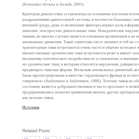
(Fernandez-Alvarez и Aicardi, 2001).
Критерии диагностики установлены на основании изучения почти 4
раздражениями двигательной системы, в частности базальных ган
внешней среды, даже если внешние факторы играют роль в форми
значение, чем простые двигательные тики. Поведенческие наруше
тиками, во многих случаях является основным проявлением и не 
аномальные движения. Такие симптомы часто мешают в той же степ
транзиторные тики встречаются очень часто и обычно исчезают в
множественные хронические тики встречаются реже и имеют скло
механизмы генетического воздействия не установлены, и внешние
но хронические тики, к которым относятся нарушения, длящиеся н
предвещать тяжелые формы. Несколько аномальных движений, кот
были зарегистрированы в качестве «прыгающего француза из штата М
«мирячита» (Andermann и Andermann, 1986). Лечение тиков не об
состояние является доброкачественным и часто протекает в легк
предпринимались попытки применения многих других препаратов 
как лечение тиков.
Источник
Related Posts: