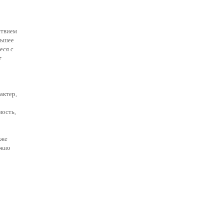
ствием
льшее
еся с
т
актер,
мость,
кже
ажно