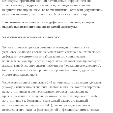
менопаузы: приливами, ночной потливостью, нарушением сна,
тревожностью, раздражительностью, перепадами настроения,
неприятными ощущениями во время интимной близости, ухудшением
памяти и внимания, сухостью кожи, болями в суставах и пр.
Эти симптомы возникают из-за дефицита эстрогенов, которые
вырабатываются яичниками до самой менопаузы.
Чем опасно истощение яичников?
Точные причины преждевременного истощения яичников не
установлены, но это состояние может быть связано с генетическими
дефектами, аутоиммунными заболеваниями, хроническими
воспалительными процессами в организме, патологиями щитовидной
железы, гипофиза, вирусными инфекциями (ковид, цитомегаловирус),
быть следствием химиотерапии и операций (например, удаления
эндометриоидных кист).
Чаще всего процесс запускают 2–3 причины, которые индивидуальны
у каждой конкретной женщины. Особое внимание хочется обратить
на аутоиммунные и воспалительные процессы, влияющие на
преждевременное истощение яичников: если у женщины есть любое
аутоиммунное заболевание (даже самый распространенный
аутоиммунный тиреоидит — АИТ), риски преждевременного
истощения яичников на фоне вирусной инфекции (например, ковид) и