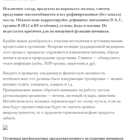
Исключите сахар, продукты из коровьего молока, глютен,
продукцию мясокомбинатов и все рафинированные (без запаха)
масла. Обязательно корректируйте дефициты: витаминов D А, С,
группы В (В12 и В9 особенно), селена, йода и магния. Их
недостаток критичен для полноценной функции яичников.
Крайне важно разобраться с очагами воспаления и аутоиммунными
процессами в организме. Вопреки позиции традиционной медицины,
этот процесс прекрасно управляется изменением питания, образа
жизни в целом и природными средствами. Главное — обнаружить
очаги инфекции (зубы, ЛОР-органы, кишечник и др).
Введите в привычку ежедневную физическую активность:
необязательно это должны быть изнуряющие тренировки — можно
активно гулять, танцевать, плавать и т.д.
Принципиально важно обратить внимание на работу систем
детоксикации организма — печень, желчный пузырь, кишечник.
Метаболизм всех половых гормонов идет по этому пути и, если на
нем будут препятствия или будет не хватать ценных
микронутриентов, то о здоровом гормональном фоне придется
забыть.
Отличная профилактика преждевременного истощения яичников