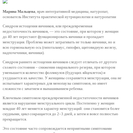
Марина Мальцева
, врач интегративной медицины, натуропат,
основатель Института практической нутрициологии и натуропатии
Синдром истощения яичников, или преждевременная
недостаточность яичников, — это состояние, при котором у женщин
до 40 лет перестают функционировать яичники и пропадает
менструация. Проблема может затрагивать не только яичники, но и
всю гормональную ось (гипоталамус, гипофиз, щитовидную железу,
надпочечники, яичники).
Синдром раннего истощения яичников следует отличать от другого
схожего состояния – снижения овариального резерва, при котором
уменьшается количество фолликулов (будущих яйцеклеток) и
ухудшается их качество. У женщины сохраняется менструация, она не
испытывает характерных для менопаузы симптомов, но имеет
сложности с зачатием и вынашиванием ребенка.
Ключевым симптомом преждевременной недостаточности яичников
является нарушение менструального цикла. Постепенно у женщин
младше 40 лет меняется характер менструаций: они становятся более
скудными, цикл сокращается до 2–3 дней, а затем и вовсе полностью
прекращается.
Это состояние часто сопровождается неприятными симптомами