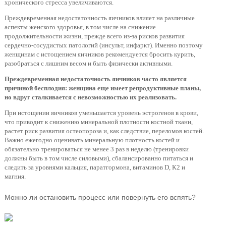
хронического стресса увеличиваются.
Преждевременная недостаточность яичников влияет на различные
аспекты женского здоровья, в том числе на снижение
продолжительности жизни, прежде всего из-за рисков развития
сердечно-сосудистых патологий (инсульт, инфаркт). Именно поэтому
женщинам с истощением яичников рекомендуется бросить курить,
разобраться с лишним весом и быть физически активными.
Преждевременная недостаточность яичников часто является
причиной бесплодия: женщина еще имеет репродуктивные планы,
но вдруг сталкивается с невозможностью их реализовать.
При истощении яичников уменьшается уровень эстрогенов в крови,
что приводит к снижению минеральной плотности костной ткани,
растет риск развития остеопороза и, как следствие, переломов костей.
Важно ежегодно оценивать минеральную плотность костей и
обязательно тренироваться не менее 3 раз в неделю (тренировки
должны быть в том числе силовыми), сбалансированно питаться и
следить за уровнями кальция, паратгормона, витаминов D, К2 и
магния.
Можно ли остановить процесс или повернуть его вспять?