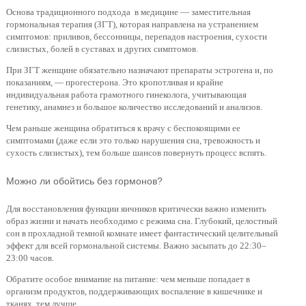
Основа традиционного подхода в медицине — заместительная
гормональная терапия (ЗГТ), которая направлена на устранением
симптомов: приливов, бессонницы, перепадов настроения, сухости
слизистых, болей в суставах и других симптомов.
При ЗГТ женщине обязательно назначают препараты эстрогена и, по
показаниям, — прогестерона. Это кропотливая и крайне
индивидуальная работа грамотного гинеколога, учитывающая
генетику, анамнез и большое количество исследований и анализов.
Чем раньше женщина обратиться к врачу с беспокоящими ее
симптомами (даже если это только нарушения сна, тревожность и
сухость слизистых), тем больше шансов повернуть процесс вспять.
Можно ли обойтись без гормонов?
Для восстановления функции яичников критически важно изменить
образ жизни и начать необходимо с режима сна. Глубокий, целостный
сон в прохладной темной комнате имеет фантастический целительный
эффект для всей гормональной системы. Важно засыпать до 22:30–
23:00 часов.
Обратите особое внимание на питание: чем меньше попадает в
организм продуктов, поддерживающих воспаление в кишечнике и
тканях, тем лучше.